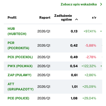
Zobacz opis wskaźnika
Zadłużenie
Profil
Raport
r/r
ogólne
HUB
2026/Q1
0,13
+97,41%
+13
(HUBTECH)
PCR
2026/Q1
0,42
-5,88%
+2
(PCCROKITA)
PCX (PCCEXOL)
2026/Q1
0,49
-2,78%
+2
PWX (POLWAX)
2026/Q1
0,54
+122,32%
+23
ZAP (PULAWY)
2026/Q1
0,61
+2,86%
+
ATT
2026/Q1
1,01
+25,09%
+1
(GRUPAAZOTY)
PCE (POLICE)
2026/Q1
1,08
+29,04%
+1