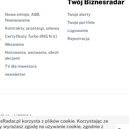
Twój Biznesradar
Nowe emisje, ABB,
Twoje alerty
finansowanie
Twoje portfele
Kontrakty, przetargi, umowy
Logowanie
Certyfikaty Turbo (ING N.V.)
k
Rejestracja
Wezwania
Notowania, wezwania, obrót
akcjami
TV dla inwestora
newsletter
Maklerski BDM S.A.
sRadar.pl korzysta z plików cookie. Korzystając ze
y wyrażasz zgodę na używanie cookie, zgodnie z