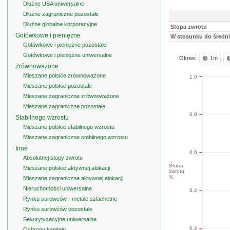
Dłużne USA uniwersalne
Dłużne zagraniczne pozostałe
Dłużne globalne korporacyjne
Stopa zwrotu
Gotówkowe i pieniężne
W stosunku do średni
Gotówkowe i pieniężne pozostałe
Gotówkowe i pieniężne uniwersalne
Okres:
1m
Zrównoważone
Mieszane polskie zrównoważone
1.0
Mieszane polskie pozostałe
Mieszane zagraniczne zrównoważone
Mieszane zagraniczne pozostałe
0.8
Stabilnego wzrostu
Mieszane polskie stabilnego wzrostu
Mieszane zagraniczne stabilnego wzrostu
Inne
0.6
Absolutnej stopy zwrotu
Stopa
Mieszane polskie aktywnej alokacji
zwrotu
%
Mieszane zagraniczne aktywnej alokacji
Nieruchomości uniwersalne
0.4
Rynku surowców - metale szlachetne
Rynku surowców pozostałe
Sekurytyzacyjne uniwersalne
0.2
Ochrony kapitału