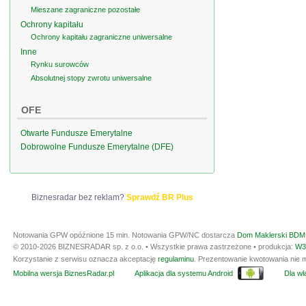
Mieszane zagraniczne pozostałe
Ochrony kapitału
Ochrony kapitału zagraniczne uniwersalne
Inne
Rynku surowców
Absolutnej stopy zwrotu uniwersalne
OFE
Otwarte Fundusze Emerytalne
Dobrowolne Fundusze Emerytalne (DFE)
Biznesradar bez reklam?
Sprawdź BR Plus
Notowania GPW opóźnione 15 min.
Notowania GPW/NC dostarcza
Dom Maklerski BDM 
© 2010-2026 BIZNESRADAR sp. z o.o. • Wszystkie prawa zastrzeżone • produkcja:
W3
Korzystanie z serwisu oznacza akceptację
regulaminu
. Prezentowanie kwotowania nie m
Mobilna wersja BiznesRadar.pl
Aplikacja dla systemu Android
Dla wła