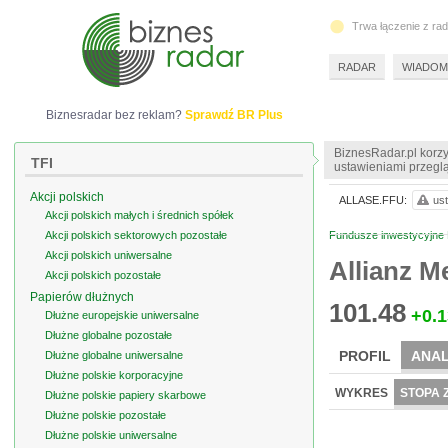
Trwa łączenie z ra
RADAR
WIADOM
Biznesradar bez reklam?
Sprawdź BR Plus
BiznesRadar.pl korzy
TFI
ustawieniami przeglą
Akcji polskich
ALLASE.FFU:
ust
Akcji polskich małych i średnich spółek
Akcji polskich sektorowych pozostałe
Fundusze inwestycyjne
Akcji polskich uniwersalne
Allianz M
Akcji polskich pozostałe
Papierów dłużnych
101.48
+0.1
Dłużne europejskie uniwersalne
Dłużne globalne pozostałe
PROFIL
ANAL
Dłużne globalne uniwersalne
Dłużne polskie korporacyjne
WYKRES
STOPA 
Dłużne polskie papiery skarbowe
Dłużne polskie pozostałe
Dłużne polskie uniwersalne