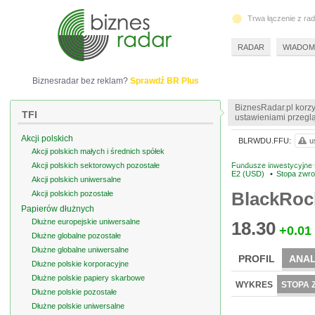
Trwa łączenie z ra
RADAR
WIADOM
Biznesradar bez reklam?
Sprawdź BR Plus
BiznesRadar.pl korzy
TFI
ustawieniami przeglą
Akcji polskich
BLRWDU.FFU:
u
Akcji polskich małych i średnich spółek
Akcji polskich sektorowych pozostałe
Fundusze inwestycyjne 
E2 (USD)
•
Stopa zwro
Akcji polskich uniwersalne
BlackRoc
Akcji polskich pozostałe
Papierów dłużnych
Dłużne europejskie uniwersalne
18.30
+0.01
Dłużne globalne pozostałe
Dłużne globalne uniwersalne
PROFIL
ANAL
Dłużne polskie korporacyjne
Dłużne polskie papiery skarbowe
WYKRES
STOPA 
Dłużne polskie pozostałe
Dłużne polskie uniwersalne