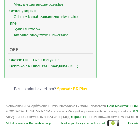
Mieszane zagraniczne pozostałe
Ochrony kapitału
Ochrony kapitału zagraniczne uniwersalne
Inne
Rynku surowców
Absolutnej stopy zwrotu uniwersalne
OFE
Otwarte Fundusze Emerytalne
Dobrowolne Fundusze Emerytalne (DFE)
Biznesradar bez reklam?
Sprawdź BR Plus
Notowania GPW opóźnione 15 min.
Notowania GPW/NC dostarcza
Dom Maklerski BDM 
© 2010-2026 BIZNESRADAR sp. z o.o. • Wszystkie prawa zastrzeżone • produkcja:
W3
Korzystanie z serwisu oznacza akceptację
regulaminu
. Prezentowanie kwotowania nie m
Mobilna wersja BiznesRadar.pl
Aplikacja dla systemu Android
Dla wła