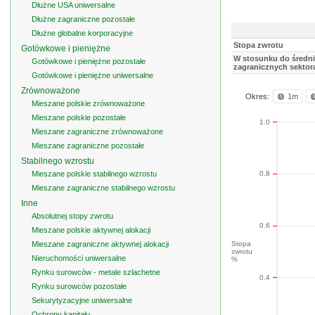
Dłużne USA uniwersalne
Dłużne zagraniczne pozostałe
Dłużne globalne korporacyjne
Stopa zwrotu
Gotówkowe i pieniężne
W stosunku do średnie
Gotówkowe i pieniężne pozostałe
zagranicznych sektor
Gotówkowe i pieniężne uniwersalne
Zrównoważone
Okres:
1m
Mieszane polskie zrównoważone
Mieszane polskie pozostałe
1.0
Mieszane zagraniczne zrównoważone
Mieszane zagraniczne pozostałe
Stabilnego wzrostu
Mieszane polskie stabilnego wzrostu
0.8
Mieszane zagraniczne stabilnego wzrostu
Inne
Absolutnej stopy zwrotu
0.6
Mieszane polskie aktywnej alokacji
Mieszane zagraniczne aktywnej alokacji
Stopa
zwrotu
Nieruchomości uniwersalne
%
Rynku surowców - metale szlachetne
0.4
Rynku surowców pozostałe
Sekurytyzacyjne uniwersalne
Ochrony kapitału