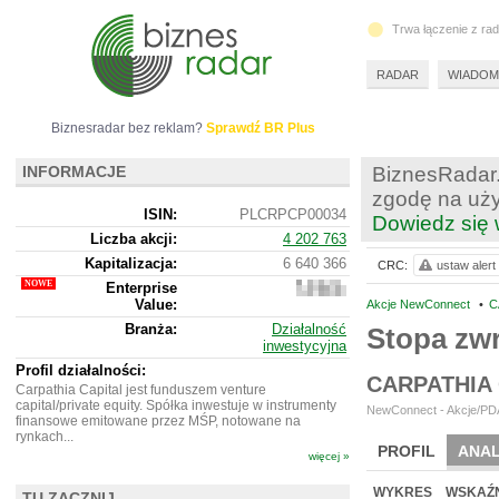
Trwa łączenie z ra
RADAR
WIADOM
Biznesradar bez reklam?
Sprawdź BR Plus
INFORMACJE
BiznesRadar.
zgodę na uży
ISIN:
PLCRPCP00034
Dowiedz się 
Liczba akcji:
4 202 763
Kapitalizacja:
6 640 366
CRC:
ustaw alert
Enterprise
6
Value:
589
Akcje NewConnect
•
C
366
Branża:
Działalność
Stopa zw
inwestycyjna
Profil działalności:
CARPATHIA 
Carpathia Capital jest funduszem venture
capital/private equity. Spółka inwestuje w instrumenty
NewConnect - Akcje/PDA
finansowe emitowane przez MŚP, notowane na
rynkach...
PROFIL
ANAL
więcej »
NOWE
BR LAB
WYKRES
WSKAŹN
TU ZACZNIJ