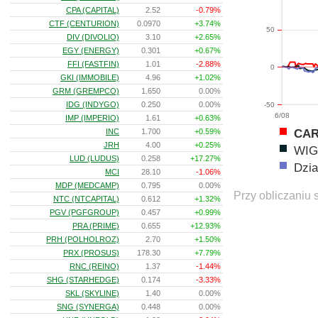
CPA (CAPITAL)
2.52
-0.79%
CTF (CENTURION)
0.0970
+3.74%
50
DIV (DIVOLIO)
3.10
+2.65%
EGY (ENERGY)
0.301
+0.67%
FFI (FASTFIN)
1.01
-2.88%
0
GKI (IMMOBILE)
4.96
+1.02%
GRM (GREMPCO)
1.650
0.00%
IDG (INDYGO)
0.250
0.00%
-50
6/08
IMP (IMPERIO)
1.61
+0.63%
CAR
INC
1.700
+0.59%
JRH
4.00
+0.25%
WIG
LUD (LUDUS)
0.258
+17.27%
Dzia
MCI
28.10
-1.06%
MDP (MEDCAMP)
0.795
0.00%
Przy obliczaniu 
NTC (NTCAPITAL)
0.612
+1.32%
PGV (PGFGROUP)
0.457
+0.99%
PRA (PRIME)
0.655
+12.93%
PRH (POLHOLROZ)
2.70
+1.50%
PRX (PROSUS)
178.30
+7.79%
RNC (REINO)
1.37
-1.44%
SHG (STARHEDGE)
0.174
-3.33%
SKL (SKYLINE)
1.40
0.00%
SNG (SYNERGA)
0.448
0.00%