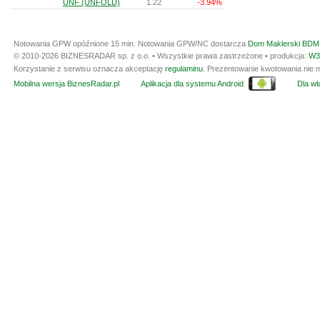
UNF (UNFOLD)
1.22
-3.94%
Notowania GPW opóźnione 15 min.
Notowania GPW/NC dostarcza
Dom Maklerski BDM 
© 2010-2026 BIZNESRADAR sp. z o.o. • Wszystkie prawa zastrzeżone • produkcja:
W3
Korzystanie z serwisu oznacza akceptację
regulaminu
. Prezentowanie kwotowania nie m
Mobilna wersja BiznesRadar.pl
Aplikacja dla systemu Android
Dla wła