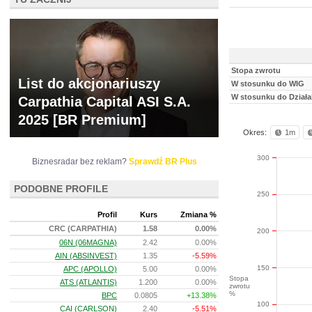
Stopa zwrotu
List do akcjonariuszy
W stosunku do WIG
W stosunku do Działa
Carpathia Capital ASI S.A.
2025 [BR Premium]
Okres:
1m
300
Biznesradar bez reklam?
Sprawdź BR Plus
PODOBNE PROFILE
250
Profil
Kurs
Zmiana %
CRC (CARPATHIA)
1.58
0.00%
200
06N (06MAGNA)
2.42
0.00%
AIN (ABSINVEST)
1.35
-5.59%
150
APC (APOLLO)
5.00
0.00%
Stopa
ATS (ATLANTIS)
1.200
0.00%
zwrotu
%
BPC
0.0805
+13.38%
100
CAI (CARLSON)
2.40
-5.51%