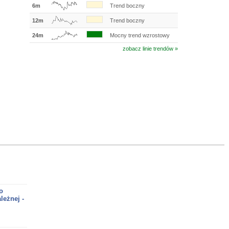
6m
Trend boczny
12m
Trend boczny
24m
Mocny trend wzrostowy
zobacz linie trendów »
o
leżnej -