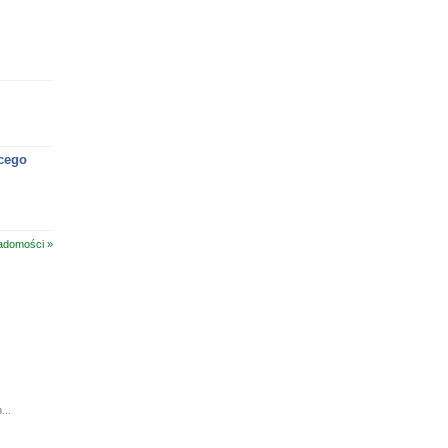
cego
adomości »
...