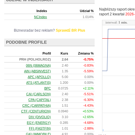
Najbliższy raport okr
Indeks
Udział %
raport 2 kwartał
2026-
NCIndex
1.014%
interwał:
1 min.
Biznesradar bez reklam?
Sprawdź BR Plus
PODOBNE PROFILE
Profil
Kurs
Zmiana %
PRH (POLHOLROZ)
2.64
-0.75%
06N (06MAGNA)
2.40
-0.83%
AIN (ABSINVEST)
1.35
-5.59%
APC (APOLLO)
5.00
0.00%
ATS (ATLANTIS)
1.200
0.00%
BPC
0.0725
+2.11%
CAI (CARLSON)
2.40
-5.51%
CPA (CAPITAL)
2.38
-6.30%
CRC (CARPATHIA)
1.51
-4.43%
CTF (CENTURION)
0.0940
+0.53%
DIV (DIVOLIO)
3.10
+2.65%
EGY (ENERGY)
0.285
-4.68%
FFI (FASTFIN)
1.01
-2.88%
GKI (IMMOBILE)
4.91
0.00%