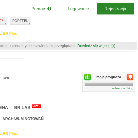
Pomoc
Logowanie
Rejestracja
PORTFEL
ź BR Plus
odnie z aktualnymi ustawieniami przeglądarki.
Dowiedz się więcej.
[x]
)
moja prognoza
14:01
zobacz ranking
NOWE
ENA
BR LAB
ARCHIWUM NOTOWAŃ
ź BR Plus