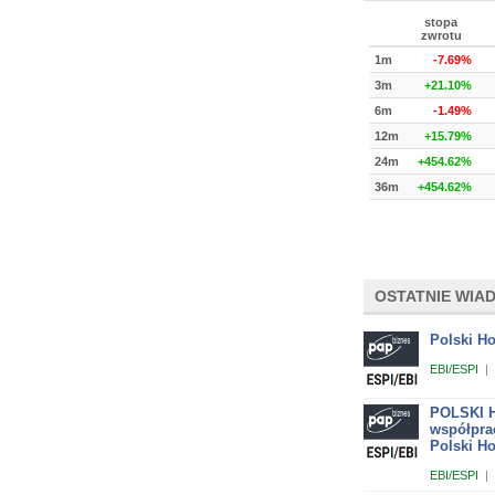
stopa
zwrotu
1m
-7.69%
3m
+21.10%
6m
-1.49%
12m
+15.79%
24m
+454.62%
36m
+454.62%
OSTATNIE WIA
Polski Ho
EBI/ESPI
|
POLSKI H
współpra
Polski H
EBI/ESPI
|