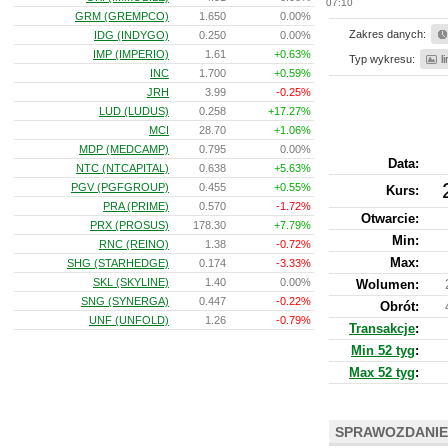
07:10
GRM (GREMPCO)
1.650
0.00%
Zakres danych:
IDG (INDYGO)
0.250
0.00%
IMP (IMPERIO)
1.61
+0.63%
Typ wykresu:
l
INC
1.700
+0.59%
JRH
3.99
-0.25%
LUD (LUDUS)
0.258
+17.27%
MCI
28.70
+1.06%
MDP (MEDCAMP)
0.795
0.00%
Data:
NTC (NTCAPITAL)
0.638
+5.63%
PGV (PGFGROUP)
0.455
+0.55%
Kurs
:
PRA (PRIME)
0.570
-1.72%
Otwarcie:
PRX (PROSUS)
178.30
+7.79%
Min:
RNC (REINO)
1.38
-0.72%
Max:
SHG (STARHEDGE)
0.174
-3.33%
SKL (SKYLINE)
1.40
0.00%
Wolumen:
SNG (SYNERGA)
0.447
-0.22%
Obrót:
UNF (UNFOLD)
1.26
-0.79%
Transakcje
:
Min 52 tyg
:
Max 52 tyg
:
SPRAWOZDANIE