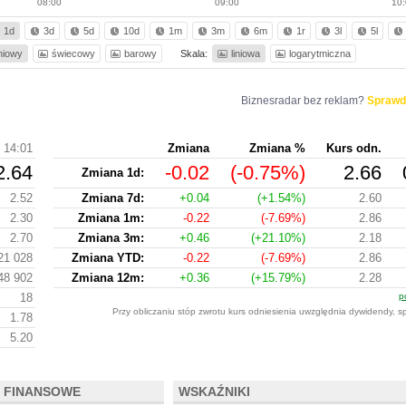
08:00
09:00
10
1d
3d
5d
10d
1m
3m
6m
1r
3l
5l
iniowy
świecowy
barowy
Skala:
liniowa
logarytmiczna
Biznesradar bez reklam?
Sprawd
14:01
Zmiana
Zmiana %
Kurs odn.
2.64
-0.02
(-0.75%)
2.66
Zmiana 1d:
2.52
Zmiana 7d:
+0.04
(+1.54%)
2.60
2.30
Zmiana 1m:
-0.22
(-7.69%)
2.86
2.70
Zmiana 3m:
+0.46
(+21.10%)
2.18
21 028
Zmiana YTD:
-0.22
(-7.69%)
2.86
48 902
Zmiana 12m:
+0.36
(+15.79%)
2.28
18
p
Przy obliczaniu stóp zwrotu kurs odniesienia uwzględnia dywidendy, s
1.78
5.20
 FINANSOWE
WSKAŹNIKI