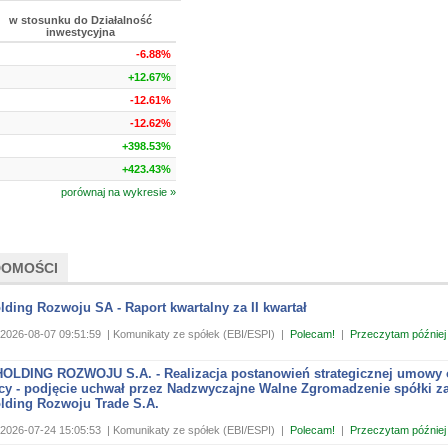
w stosunku do Działalność
inwestycyjna
-6.88%
+12.67%
-12.61%
-12.62%
+398.53%
+423.43%
porównaj na wykresie »
DOMOŚCI
lding Rozwoju SA - Raport kwartalny za II kwartał
2026-08-07 09:51:59
| Komunikaty ze spółek (EBI/ESPI)
|
Polecam!
|
Przeczytam później
OLDING ROZWOJU S.A. - Realizacja postanowień strategicznej umowy 
cy - podjęcie uchwał przez Nadzwyczajne Walne Zgromadzenie spółki za
olding Rozwoju Trade S.A.
2026-07-24 15:05:53
| Komunikaty ze spółek (EBI/ESPI)
|
Polecam!
|
Przeczytam później