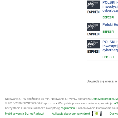
POLSKI H
inwestycj
cyberbez
EBI/ESPI
|
Polski H
EBI/ESPI
|
POLSKI H
inwestycj
cyberbez
EBI/ESPI
|
Dowiedz się więcej o
Notowania GPW opóźnione 15 min.
Notowania GPW/NC dostarcza
Dom Maklerski BDM 
© 2010-2026 BIZNESRADAR sp. z o.o. • Wszystkie prawa zastrzeżone • produkcja:
W3
Korzystanie z serwisu oznacza akceptację
regulaminu
. Prezentowanie kwotowania nie m
Mobilna wersja BiznesRadar.pl
Aplikacja dla systemu Android
Dla wła