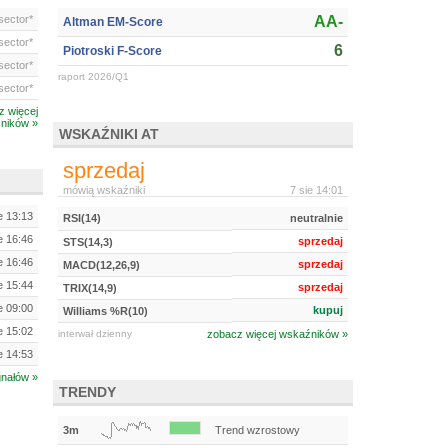
ector*
AA-
Altman EM-Score
ector*
6
Piotroski F-Score
ector*
raport 2026/Q1
ector*
z więcej
ników »
WSKAŹNIKI AT
sprzedaj
mówią wskaźniki
7 sie 14:01
e 13:13
RSI(14)
neutralnie
e 16:46
sprzedaj
STS(14,3)
e 16:46
sprzedaj
MACD(12,26,9)
e 15:44
sprzedaj
TRIX(14,9)
e 09:00
kupuj
Williams %R(10)
e 15:02
interwał dzienny
zobacz więcej wskaźników »
e 14:53
gnałów »
TRENDY
3m
Trend wzrostowy