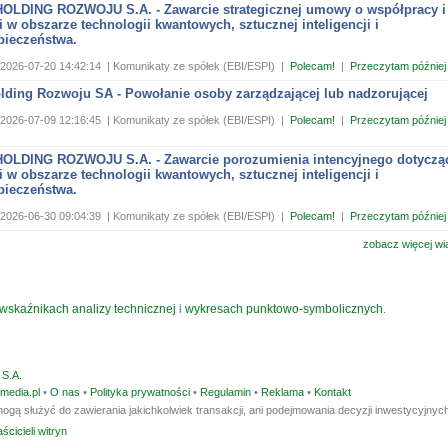
OLDING ROZWOJU S.A. - Zawarcie strategicznej umowy o współpracy i
i w obszarze technologii kwantowych, sztucznej inteligencji i
pieczeństwa.
2026-07-20 14:42:14
| Komunikaty ze spółek (EBI/ESPI)
|
Polecam!
|
Przeczytam później
olding Rozwoju SA - Powołanie osoby zarządzającej lub nadzorującej
2026-07-09 12:16:45
| Komunikaty ze spółek (EBI/ESPI)
|
Polecam!
|
Przeczytam później
OLDING ROZWOJU S.A. - Zawarcie porozumienia intencyjnego dotyczą
i w obszarze technologii kwantowych, sztucznej inteligencji i
pieczeństwa.
2026-06-30 09:04:39
| Komunikaty ze spółek (EBI/ESPI)
|
Polecam!
|
Przeczytam później
zobacz więcej wi
wskaźnikach analizy technicznej
i
wykresach punktowo-symbolicznych
.
S.A.
media.pl
•
O nas
•
Polityka prywatności
•
Regulamin
•
Reklama
•
Kontakt
ogą służyć do zawierania jakichkolwiek transakcji, ani podejmowania decyzji inwestycyjnych
ścicieli witryn