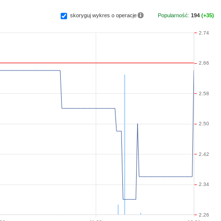
Popularność:
194
(+35)
skoryguj wykres o operacje
2.74
2.66
2.58
2.50
2.42
2.34
2.26