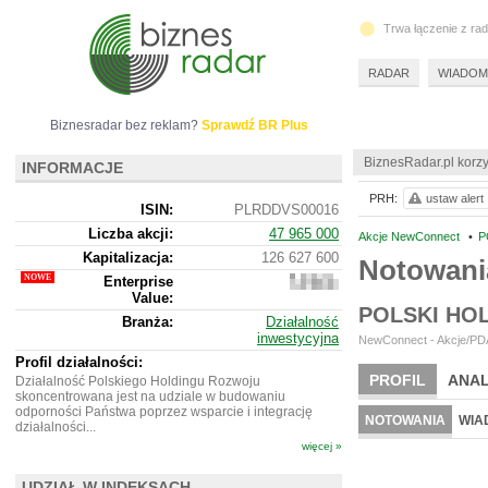
Trwa łączenie z ra
RADAR
WIADOM
Biznesradar bez reklam?
Sprawdź BR Plus
BiznesRadar.pl korzy
INFORMACJE
PRH:
ustaw alert
ISIN:
PLRDDVS00016
Liczba akcji:
47 965 000
Akcje NewConnect
•
P
Kapitalizacja:
126 627 600
Notowan
Enterprise
126
Value:
839
POLSKI HO
600
Branża:
Działalność
inwestycyjna
NewConnect - Akcje/PDA
Profil działalności:
PROFIL
ANAL
Działalność Polskiego Holdingu Rozwoju
skoncentrowana jest na udziale w budowaniu
odporności Państwa poprzez wsparcie i integrację
NOTOWANIA
WIA
działalności...
więcej »
UDZIAŁ W INDEKSACH