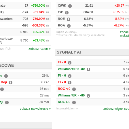
daży
17
+750.00%
r/r
C/WK
21.61
+20.57
>~s
IT)
-124
-61.04%
r/r
C/P
684.00
+675.35
>~s
kowaniem
-703
-736.90%
r/r
ROE
-6.68%
-8.32%
>~s
-595
-608.33%
r/r
ROA
-5.57%
-6.27%
>~s
6 915
+55.32%
r/r
raport 2026/Q1
zobac
* w stosunku do mediany w sektorze
wskaź
onariuszy
5 760
+63.45%
r/r
ej
tys. PLN
zobacz raport »
SYGNAŁY AT
FI < 0
7 si
IECOWE
Williams %R > -80
6 si
tu
29 lip
FI > 0
6 si
Doji
30 cze
FI < 0
4 si
16 cze
ROC < 0
4 si
27 maj
Williams %R > -80
3 si
ji
30 mar
ROC > 0
3 si
zobacz na wykresie »
interwał dzienny
zobacz więcej sy