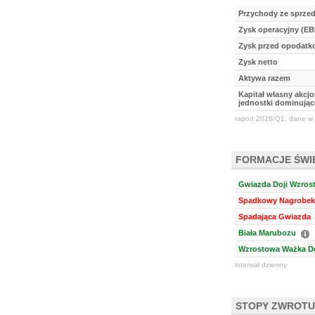
Przychody ze sprze
Zysk operacyjny (EB
Zysk przed opodat
Zysk netto
Aktywa razem
Kapitał własny akcj
jednostki dominując
raport 2026/Q1, dane w 
FORMACJE ŚW
Gwiazda Doji Wzros
Spadkowy Nagrobek 
Spadająca Gwiazda
Biała Marubozu
Wzrostowa Ważka Do
interwał dzienny
STOPY ZWROTU