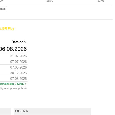
:00
11:00
12:01
max
ź BR Plus
Data odn.
06.08.2026
31.07.2026
07.07.2026
07.05.2026
30.12.2025
07.08.2025
orównaj stopy zwrotu »
plity oraz prawa poboru
OCENA