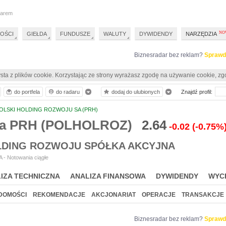
darem
OŚCI
GIEŁDA
FUNDUSZE
WALUTY
DYWIDENDY
NARZĘDZIA
Biznesradar bez reklam?
Sprawd
sta z plików cookie. Korzystając ze strony wyrażasz zgodę na używanie cookie, zg
do portfela
do radaru
dodaj do ulubionych
Znajdź profil:
OLSKI HOLDING ROZWOJU SA (PRH)
ia PRH (POLHOLROZ)
2.64
-0.02
(-0.75%
LDING ROZWOJU SPÓŁKA AKCYJNA
 - Notowania ciągłe
IZA TECHNICZNA
ANALIZA FINANSOWA
DYWIDENDY
WYC
DOMOŚCI
REKOMENDACJE
AKCJONARIAT
OPERACJE
TRANSAKCJE
Biznesradar bez reklam?
Sprawd