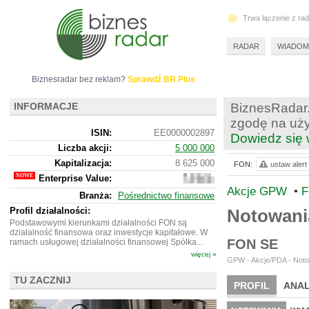
Trwa łączenie z ra
RADAR
WIADOM
Biznesradar bez reklam?
Sprawdź BR Plus
INFORMACJE
BiznesRadar.
zgodę na uży
ISIN:
EE0000002897
Dowiedz się 
Liczba akcji:
5 000 000
Kapitalizacja:
8 625 000
FON:
ustaw alert
Enterprise Value:
13
441
Akcje GPW
•
F
Branża:
Pośrednictwo finansowe
996
Profil działalności:
Notowan
Podstawowymi kierunkami działalności FON są
działalność finansowa oraz inwestycje kapitałowe. W
FON SE
ramach usługowej działalności finansowej Spółka...
więcej »
GPW - Akcje/PDA - Noto
TU ZACZNIJ
PROFIL
ANAL
NOWE
BR LAB