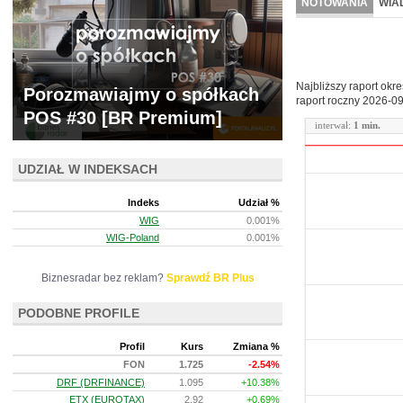
NOTOWANIA
WIA
ARCHIWUM NOTO
Najbliższy raport okr
Porozmawiajmy o spółkach
raport roczny
2026-09
POS #30 [BR Premium]
interwał:
1 min.
UDZIAŁ W INDEKSACH
Indeks
Udział %
WIG
0.001%
WIG-Poland
0.001%
Biznesradar bez reklam?
Sprawdź BR Plus
PODOBNE PROFILE
Profil
Kurs
Zmiana %
FON
1.725
-2.54%
DRF (DRFINANCE)
1.095
+10.38%
ETX (EUROTAX)
2.92
+0.69%