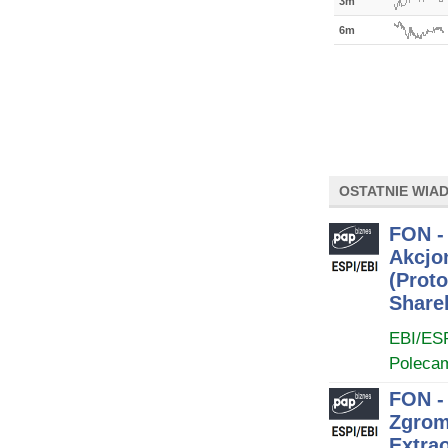
3m
6m
OSTATNIE WIA
FON -
Akcjon
(Proto
Share
EBI/ES
Poleca
FON -
Zgrom
Extra