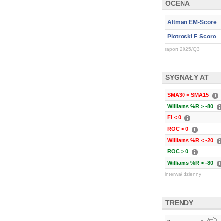
OCENA
Altman EM-Score
Piotroski F-Score
raport 2025/Q3
SYGNAŁY AT
SMA30 > SMA15
Williams %R > -80
FI < 0
ROC < 0
Williams %R < -20
ROC > 0
Williams %R > -80
interwał dzienny
TRENDY