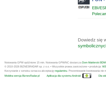
EBI/ES
Poleca
Dowiedz się 
symbolicznyc
Notowania GPW opóźnione 15 min.
Notowania GPW/NC dostarcza
Dom Maklerski BDM 
© 2010-2026 BIZNESRADAR sp. z o.o. • Wszystkie prawa zastrzeżone • produkcja:
W3
Korzystanie z serwisu oznacza akceptację
regulaminu
. Prezentowanie kwotowania nie m
Mobilna wersja BiznesRadar.pl
Aplikacja dla systemu Android
Dla wła