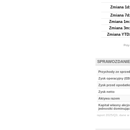
Zmiana 1d
Zmiana 7d
Zmiana 1m
Zmiana 3m
Zmiana YTD
Przy
SPRAWOZDANIE
Przychody ze sprze
Zysk operacyjny (EB
Zysk przed opodat
Zysk netto
Aktywa razem
Kapitał własny akcj
jednostki dominując
raport 2025/Q3, dane w 