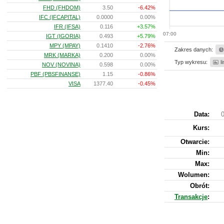
FHD (FHDOM)
3.50
-6.42%
IFC (IFCAPITAL)
0.0000
0.00%
IFR (IFSA)
0.116
+3.57%
07:00
IGT (IGORIA)
0.493
+5.79%
MPY (MPAY)
0.1410
-2.76%
Zakres danych:
MRK (MARKA)
0.200
0.00%
Typ wykresu:
l
NOV (NOVINA)
0.598
0.00%
PBF (PBSFINANSE)
1.15
-0.86%
VISA
1377.40
-0.45%
Data:
0
Kurs
:
Otwarcie:
Min:
Max:
Wolumen:
Obrót:
Transakcje
: