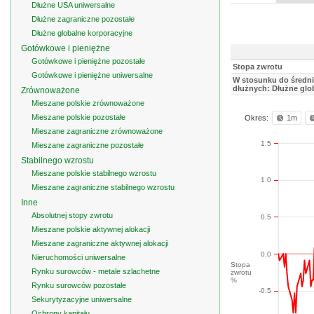
Dłużne USA uniwersalne
Dłużne zagraniczne pozostałe
Dłużne globalne korporacyjne
Gotówkowe i pieniężne
Gotówkowe i pieniężne pozostałe
Stopa zwrotu
Gotówkowe i pieniężne uniwersalne
W stosunku do średni
dłużnych: Dłużne glo
Zrównoważone
Mieszane polskie zrównoważone
Mieszane polskie pozostałe
Okres:
1m
Mieszane zagraniczne zrównoważone
1.5
Mieszane zagraniczne pozostałe
Stabilnego wzrostu
Mieszane polskie stabilnego wzrostu
1.0
Mieszane zagraniczne stabilnego wzrostu
Inne
Absolutnej stopy zwrotu
0.5
Mieszane polskie aktywnej alokacji
Mieszane zagraniczne aktywnej alokacji
0.0
Nieruchomości uniwersalne
Stopa
Rynku surowców - metale szlachetne
zwrotu
%
Rynku surowców pozostałe
-0.5
Sekurytyzacyjne uniwersalne
Ochrony kapitału