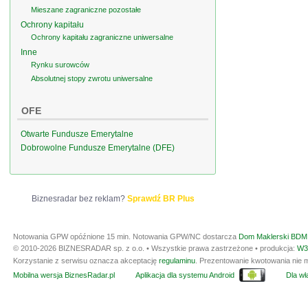
Mieszane zagraniczne pozostałe
Ochrony kapitału
Ochrony kapitału zagraniczne uniwersalne
Inne
Rynku surowców
Absolutnej stopy zwrotu uniwersalne
OFE
Otwarte Fundusze Emerytalne
Dobrowolne Fundusze Emerytalne (DFE)
Biznesradar bez reklam?
Sprawdź BR Plus
Notowania GPW opóźnione 15 min.
Notowania GPW/NC dostarcza
Dom Maklerski BDM 
© 2010-2026 BIZNESRADAR sp. z o.o. • Wszystkie prawa zastrzeżone • produkcja:
W3
Korzystanie z serwisu oznacza akceptację
regulaminu
. Prezentowanie kwotowania nie m
Mobilna wersja BiznesRadar.pl
Aplikacja dla systemu Android
Dla wła