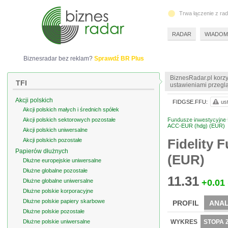
Trwa łączenie z ra
RADAR
WIADOM
Biznesradar bez reklam?
Sprawdź BR Plus
BiznesRadar.pl korzy
TFI
ustawieniami przeglą
Akcji polskich
FIDGSE.FFU:
us
Akcji polskich małych i średnich spółek
Akcji polskich sektorowych pozostałe
Fundusze inwestycyjne 
ACC-EUR (hdg) (EUR)
Akcji polskich uniwersalne
Fidelity 
Akcji polskich pozostałe
Papierów dłużnych
(EUR)
Dłużne europejskie uniwersalne
Dłużne globalne pozostałe
11.31
Dłużne globalne uniwersalne
+0.01
Dłużne polskie korporacyjne
Dłużne polskie papiery skarbowe
PROFIL
ANAL
Dłużne polskie pozostałe
Dłużne polskie uniwersalne
WYKRES
STOPA 