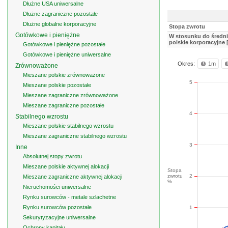
Dłużne USA uniwersalne
Dłużne zagraniczne pozostałe
Dłużne globalne korporacyjne
Stopa zwrotu
Gotówkowe i pieniężne
W stosunku do średni
polskie korporacyjne 
Gotówkowe i pieniężne pozostałe
Gotówkowe i pieniężne uniwersalne
Okres:
1m
Zrównoważone
Mieszane polskie zrównoważone
5
Mieszane polskie pozostałe
Mieszane zagraniczne zrównoważone
Mieszane zagraniczne pozostałe
4
Stabilnego wzrostu
Mieszane polskie stabilnego wzrostu
Mieszane zagraniczne stabilnego wzrostu
3
Inne
Absolutnej stopy zwrotu
Mieszane polskie aktywnej alokacji
Stopa
zwrotu
2
Mieszane zagraniczne aktywnej alokacji
%
Nieruchomości uniwersalne
Rynku surowców - metale szlachetne
Rynku surowców pozostałe
1
Sekurytyzacyjne uniwersalne
Ochrony kapitału