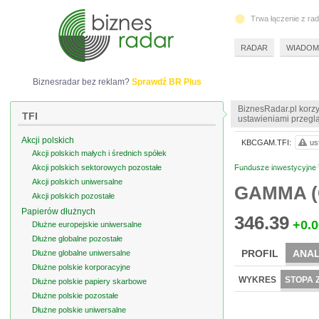
Trwa łączenie z ra
RADAR
WIADOM
Biznesradar bez reklam?
Sprawdź BR Plus
BiznesRadar.pl korzy
TFI
ustawieniami przeglą
Akcji polskich
KBCGAM.TFI:
us
Akcji polskich małych i średnich spółek
Akcji polskich sektorowych pozostałe
Fundusze inwestycyjne T
Akcji polskich uniwersalne
GAMMA (
Akcji polskich pozostałe
Papierów dłużnych
346.39
+0.0
Dłużne europejskie uniwersalne
Dłużne globalne pozostałe
PROFIL
ANAL
Dłużne globalne uniwersalne
Dłużne polskie korporacyjne
WYKRES
STOPA 
Dłużne polskie papiery skarbowe
Dłużne polskie pozostałe
Dłużne polskie uniwersalne