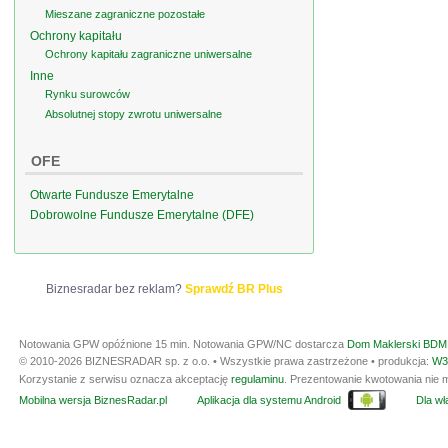
Mieszane zagraniczne pozostałe
Ochrony kapitału
Ochrony kapitału zagraniczne uniwersalne
Inne
Rynku surowców
Absolutnej stopy zwrotu uniwersalne
OFE
Otwarte Fundusze Emerytalne
Dobrowolne Fundusze Emerytalne (DFE)
Biznesradar bez reklam?
Sprawdź BR Plus
Notowania GPW opóźnione 15 min.
Notowania GPW/NC dostarcza
Dom Maklerski BDM 
© 2010-2026 BIZNESRADAR sp. z o.o. • Wszystkie prawa zastrzeżone • produkcja:
W3
Korzystanie z serwisu oznacza akceptację
regulaminu
. Prezentowanie kwotowania nie m
Mobilna wersja BiznesRadar.pl
Aplikacja dla systemu Android
Dla wła