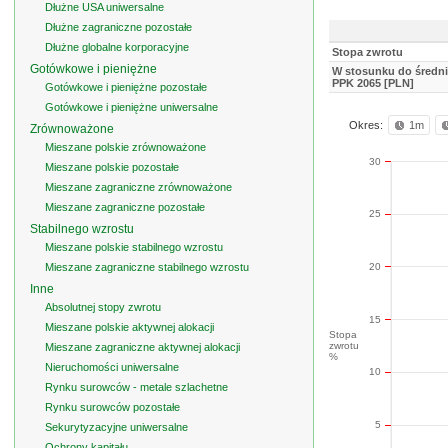
Dłużne USA uniwersalne
Dłużne zagraniczne pozostałe
Dłużne globalne korporacyjne
Stopa zwrotu
Gotówkowe i pieniężne
W stosunku do średnie
PPK 2065 [PLN]
Gotówkowe i pieniężne pozostałe
Gotówkowe i pieniężne uniwersalne
Okres:
1m
Zrównoważone
Mieszane polskie zrównoważone
30
Mieszane polskie pozostałe
Mieszane zagraniczne zrównoważone
Mieszane zagraniczne pozostałe
25
Stabilnego wzrostu
Mieszane polskie stabilnego wzrostu
20
Mieszane zagraniczne stabilnego wzrostu
Inne
Absolutnej stopy zwrotu
15
Mieszane polskie aktywnej alokacji
Stopa
zwrotu
Mieszane zagraniczne aktywnej alokacji
%
Nieruchomości uniwersalne
10
Rynku surowców - metale szlachetne
Rynku surowców pozostałe
5
Sekurytyzacyjne uniwersalne
Ochrony kapitału