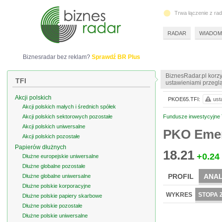
Trwa łączenie z ra
RADAR
WIADOM
Biznesradar bez reklam?
Sprawdź BR Plus
BiznesRadar.pl korzy
TFI
ustawieniami przeglą
Akcji polskich
PKOE65.TFI:
ust
Akcji polskich małych i średnich spółek
Akcji polskich sektorowych pozostałe
Fundusze inwestycyjne 
Akcji polskich uniwersalne
PKO Emer
Akcji polskich pozostałe
Papierów dłużnych
18.21
+0.24
Dłużne europejskie uniwersalne
Dłużne globalne pozostałe
PROFIL
ANAL
Dłużne globalne uniwersalne
Dłużne polskie korporacyjne
WYKRES
STOPA 
Dłużne polskie papiery skarbowe
Dłużne polskie pozostałe
Dłużne polskie uniwersalne