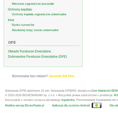
Mieszane zagraniczne pozostałe
Ochrony kapitału
Ochrony kapitału zagraniczne uniwersalne
Inne
Rynku surowców
Absolutnej stopy zwrotu uniwersalne
OFE
Otwarte Fundusze Emerytalne
Dobrowolne Fundusze Emerytalne (DFE)
Biznesradar bez reklam?
Sprawdź BR Plus
Notowania GPW opóźnione 15 min.
Notowania GPW/NC dostarcza
Dom Maklerski BDM 
© 2010-2026 BIZNESRADAR sp. z o.o. • Wszystkie prawa zastrzeżone • produkcja:
W3
Korzystanie z serwisu oznacza akceptację
regulaminu
. Prezentowanie kwotowania nie m
Mobilna wersja BiznesRadar.pl
Aplikacja dla systemu Android
Dla wła