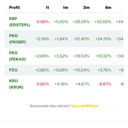
Profil
1t
1m
3m
6m
Y
EBP
-0,88%
+5,50%
+28,59%
+33,65%
+44,
(ERSTEPL)
PKO
+2,18%
+1,84%
+21,45%
+24,19%
+34,
(PKOBP)
PEO
+2,68%
+3,52%
+19,53%
+19,32%
+34,
(PEKAO)
PZU
+2,86%
+5,68%
+16,04%
+3,76%
+9,
KRU
-0,80%
+4,18%
+4,67%
-8,87%
-8,
(KRUK)
Biznesradar bez reklam?
Sprawdź BR Plus