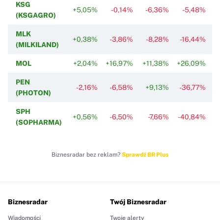
KSG
+5,05%
-0,14%
-6,36%
-5,48%
(KSGAGRO)
MLK
+0,38%
-3,86%
-8,28%
-16,44%
(MILKILAND)
MOL
+2,04%
+16,97%
+11,38%
+26,09%
+
PEN
-2,16%
-6,58%
+9,13%
-36,77%
(PHOTON)
SPH
+0,56%
-6,50%
-7,66%
-40,84%
-
(SOPHARMA)
Biznesradar bez reklam?
Sprawdź BR Plus
Biznesradar
Twój Biznesradar
Wiadomości
Twoje alerty