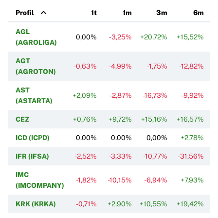
Profil
1t
1m
3m
6m
AGL
0,00%
-3,25%
+20,72%
+15,52%
+
(AGROLIGA)
AGT
-0,63%
-4,99%
-1,75%
-12,82%
(AGROTON)
AST
+2,09%
-2,87%
-16,73%
-9,92%
(ASTARTA)
CEZ
+0,76%
+9,72%
+15,16%
+16,57%
ICD (ICPD)
0,00%
0,00%
0,00%
+2,78%
IFR (IFSA)
-2,52%
-3,33%
-10,77%
-31,56%
IMC
-1,82%
-10,15%
-6,94%
+7,93%
+
(IMCOMPANY)
KRK (KRKA)
-0,71%
+2,90%
+10,55%
+19,42%
+