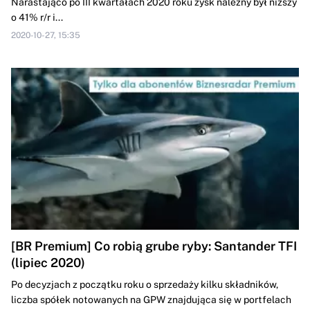
Narastająco po III kwartałach 2020 roku zysk należny był niższy
o 41% r/r i...
2020-10-27, 15:35
[BR Premium] Co robią grube ryby: Santander TFI
(lipiec 2020)
Po decyzjach z początku roku o sprzedaży kilku składników,
liczba spółek notowanych na GPW znajdująca się w portfelach