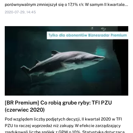
porównywalnym zmniejszył się o 17,1% r/r. W samym II kwartale...
2020-07-29, 14:45
[BR Premium] Co robią grube ryby: TFI PZU
(czerwiec 2020)
Pod względem liczby podjętych decyzji, II kwartał 2020 w TFI
PZU to raczej wyprzedaż niż zakupy. W efekcie zarządzający
zredukowali liczbę spółek z GPW o 10%. Statystyka dotycząca...