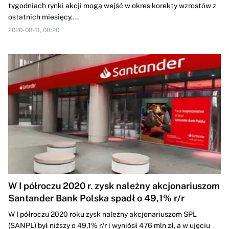
tygodniach rynki akcji mogą wejść w okres korekty wzrostów z
ostatnich miesięcy....
2020-08-11, 08:20
W I półroczu 2020 r. zysk należny akcjonariuszom
Santander Bank Polska spadł o 49,1% r/r
W I półroczu 2020 roku zysk należny akcjonariuszom SPL
(SANPL) był niższy o 49,1% r/r i wyniósł 476 mln zł, a w ujęciu