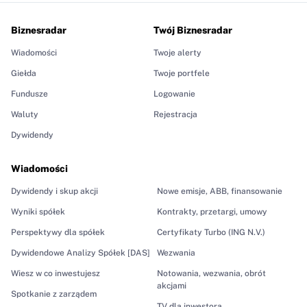
Biznesradar
Twój Biznesradar
Wiadomości
Twoje alerty
Giełda
Twoje portfele
Fundusze
Logowanie
Waluty
Rejestracja
Dywidendy
Wiadomości
Dywidendy i skup akcji
Nowe emisje, ABB, finansowanie
Wyniki spółek
Kontrakty, przetargi, umowy
Perspektywy dla spółek
Certyfikaty Turbo (ING N.V.)
Dywidendowe Analizy Spółek [DAS]
Wezwania
Wiesz w co inwestujesz
Notowania, wezwania, obrót
akcjami
Spotkanie z zarządem
TV dla inwestora