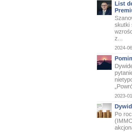
List 
Premi
Szanow
skutki
wzrośc
z...
2024-06
Pomim
Dywid
pytani
nietyp
„Powró
2023-01
Dywid
Po roc
(IMMO
akcjon