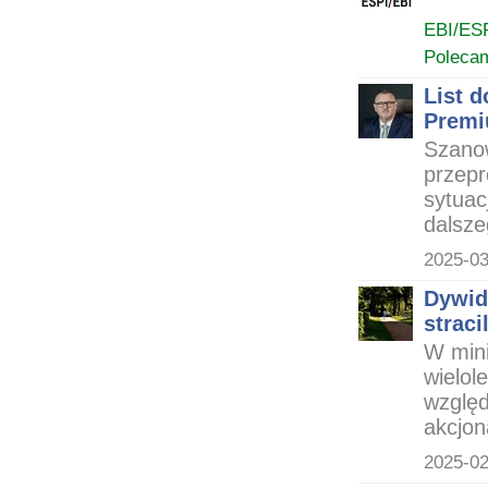
EBI/ES
Poleca
List 
Premi
Szanow
przepr
sytuac
dalsze
2025-03
Dywid
straci
W mini
wielol
względ
akcjon
2025-02