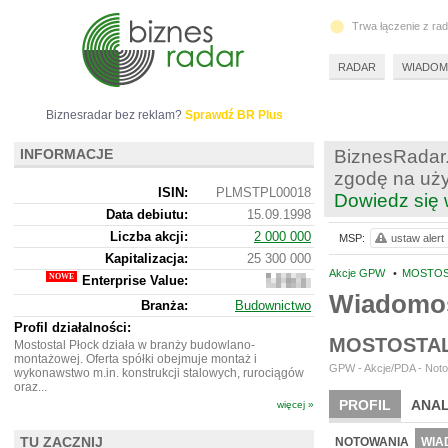
Trwa łączenie z ra
RADAR
WIADOM
Biznesradar bez reklam?
Sprawdź BR Plus
INFORMACJE
BiznesRadar.
zgodę na uży
ISIN:
PLMSTPL00018
Dowiedz się 
Data debiutu:
15.09.1998
Liczba akcji:
2 000 000
MSP:
ustaw alert
Kapitalizacja:
25 300 000
Akcje GPW
•
MOSTOST
Enterprise Value:
24
841
Wiadomo
Branża:
Budownictwo
000
Profil działalności:
MOSTOSTAL
Mostostal Płock działa w branży budowlano-
montażowej. Oferta spółki obejmuje montaż i
GPW - Akcje/PDA - Noto
wykonawstwo m.in. konstrukcji stalowych, rurociągów
oraz...
PROFIL
ANAL
więcej »
NOWE
BR LAB
TU ZACZNIJ
NOTOWANIA
WIA