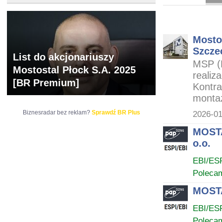
ARCHIWUM NOTO
Mosto
Szcze
List do akcjonariuszy
MSP (
Mostostal Płock S.A. 2025
realiz
[BR Premium]
Kontra
montaż
Biznesradar bez reklam?
Sprawdź BR Plus
2026-01
MOSTA
o.o.
EBI/ES
Poleca
MOSTA
EBI/ES
Poleca