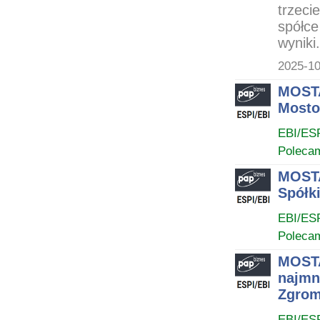
trzeci
spółc
wyniki.
2025-10
MOSTA
Mosto
EBI/ES
Poleca
MOSTA
Spółk
EBI/ES
Poleca
MOSTA
najmn
Zgrom
EBI/ES