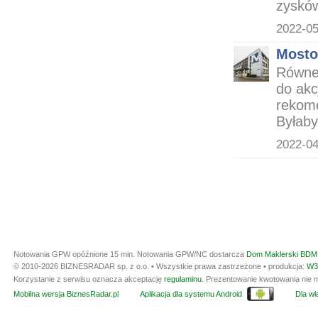
zysków 
2022-05
Mosto
Równe 
do ak
rekome
Byłaby 
2022-04
Notowania GPW opóźnione 15 min.
Notowania GPW/NC dostarcza
Dom Maklerski BDM 
© 2010-2026 BIZNESRADAR sp. z o.o. • Wszystkie prawa zastrzeżone • produkcja:
W3
Korzystanie z serwisu oznacza akceptację
regulaminu
. Prezentowanie kwotowania nie m
Mobilna wersja BiznesRadar.pl
Aplikacja dla systemu Android
Dla wła