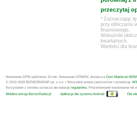
przeczytaj o
* Zaznaczając tę
przy obliczaniu 
finansowego.
Wskaźniki oblicz
kwartalnych.
Wartości dla bra
Notowania GPW opóźnione 15 min.
Notowania GPW/NC dostarcza
Dom Maklerski BDM 
© 2010-2026 BIZNESRADAR sp. z o.o. • Wszystkie prawa zastrzeżone • produkcja:
W3
Korzystanie z serwisu oznacza akceptację
regulaminu
. Prezentowanie kwotowania nie m
Mobilna wersja BiznesRadar.pl
Aplikacja dla systemu Android
Dla wła