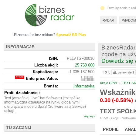
Trwa łączenie z ra
RADAR
WIADOM
Biznesradar bez reklam?
Sprawdź BR Plus
INFORMACJE
BiznesRadar.
zgodę na uży
ISIN:
PLLVTSF00010
Dowiedz się 
Liczba akcji:
25 750 000
Kapitalizacja:
1 335 137 500
TXT:
ustaw alert
Enterprise Value:
1
276
Akcje GPW
•
TEXT SA
Branża:
Informatyka
615
Wskaźniki
500
Profil działalności:
Text (wcześniej LiveChat Software) jest spółką
0.30
(-0.58%)
informatyczną działająca na rynku globalnym i
oferująca w modelu SaaS (Software as a Service)
TEXT SPÓŁ
usługi...
więcej »
GPW - Akcje - Notowania
TU ZACZNIJ
PROFIL
ANAL