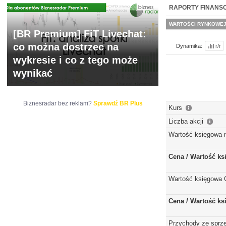
WYCENA
BR 
RAPORTY FINANS
WARTOŚCI RYNKOWE
[BR Premium] FiT Livechat:
co można dostrzec na
Dynamika:
r/r
wykresie i co z tego może
wynikać
Biznesradar bez reklam?
Sprawdź BR Plus
Kurs
Liczba akcji
Wartość księgowa 
Cena / Wartość k
Wartość księgowa 
Cena / Wartość k
Przychody ze sprz