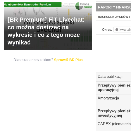
WYCENA
BR 
RAPORTY FINANS
RACHUNEK ZYSKÓW I 
[BR Premium] FiT Livechat:
co można dostrzec na
Okres:
kwartal
wykresie i co z tego może
wynikać
Biznesradar bez reklam?
Sprawdź BR Plus
Data publikacji
Przepływy pienięż
operacyjnej
Amortyzacja
Przepływy pienięż
inwestycyjnej
CAPEX (niematerial