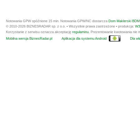
Notowania GPW opóźnione 15 min.
Notowania GPW/NC dostarcza
Dom Maklerski BDM 
© 2010-2026 BIZNESRADAR sp. z o.o. • Wszystkie prawa zastrzeżone • produkcja:
W3
Korzystanie z serwisu oznacza akceptację
regulaminu
. Prezentowanie kwotowania nie m
Mobilna wersja BiznesRadar.pl
Aplikacja dla systemu Android
Dla wła