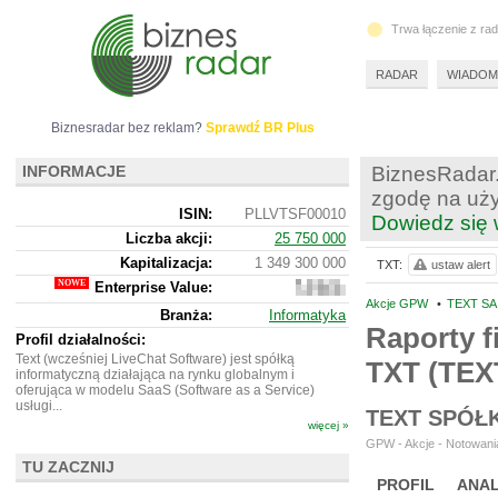
Trwa łączenie z ra
RADAR
WIADOM
Biznesradar bez reklam?
Sprawdź BR Plus
INFORMACJE
BiznesRadar.
zgodę na uży
ISIN:
PLLVTSF00010
Dowiedz się 
Liczba akcji:
25 750 000
Kapitalizacja:
1 349 300 000
TXT:
ustaw alert
Enterprise Value:
1
290
Akcje GPW
•
TEXT SA
Branża:
Informatyka
778
Raporty f
000
Profil działalności:
Text (wcześniej LiveChat Software) jest spółką
TXT (TEX
informatyczną działająca na rynku globalnym i
oferująca w modelu SaaS (Software as a Service)
usługi...
TEXT SPÓŁ
więcej »
GPW - Akcje - Notowania
TU ZACZNIJ
PROFIL
ANAL