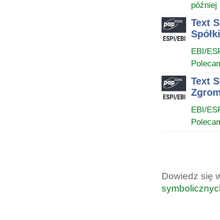
później
Text 
Spółk
EBI/ES
Poleca
Text 
Zgrom
EBI/ES
Poleca
Dowiedz się 
symbolicznyc