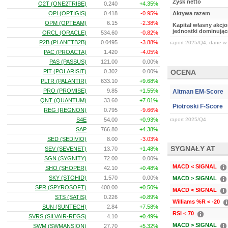
Zysk netto
O2T (ONE2TRIBE)
0.240
+4.35%
OPI (OPTIGIS)
0.418
-0.95%
Aktywa razem
OPM (OPTEAM)
6.15
-2.38%
Kapitał własny akcj
jednostki dominując
ORCL (ORACLE)
534.60
-0.82%
P2B (PLANETB2B)
0.0495
-3.88%
raport 2025/Q4, dane w 
PAC (PROACTA)
1.420
-4.05%
PAS (PASSUS)
121.00
0.00%
PIT (POLARISIT)
0.302
0.00%
OCENA
PLTR (PALANTIR)
633.10
+9.68%
PRO (PROMISE)
9.85
+1.55%
Altman EM-Score
QNT (QUANTUM)
33.60
+7.01%
Piotroski F-Score
REG (REGNON)
0.795
-9.66%
S4E
54.00
+0.93%
raport 2025/Q4
SAP
766.80
+4.38%
SED (SEDIVIO)
8.00
-3.03%
SYGNAŁY AT
SEV (SEVENET)
13.70
+1.48%
SGN (SYGNITY)
72.00
0.00%
MACD < SIGNAL
SHO (SHOPER)
42.10
+0.48%
SKY (STOHID)
1.570
0.00%
MACD > SIGNAL
SPR (SPYROSOFT)
400.00
+0.50%
MACD < SIGNAL
STS (SATIS)
0.226
+0.89%
Williams %R < -20
SUN (SUNTECH)
2.84
+7.58%
RSI < 70
SVRS (SILVAIR-REGS)
4.10
+0.49%
MACD > SIGNAL
SWM (SWMANSION)
27.70
+5.32%