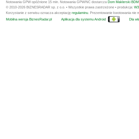
Notowania GPW opóźnione 15 min.
Notowania GPW/NC dostarcza
Dom Maklerski BDM 
© 2010-2026 BIZNESRADAR sp. z o.o. • Wszystkie prawa zastrzeżone • produkcja:
W3
Korzystanie z serwisu oznacza akceptację
regulaminu
. Prezentowanie kwotowania nie m
Mobilna wersja BiznesRadar.pl
Aplikacja dla systemu Android
Dla wła