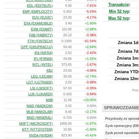
Transakcje
:
EDL (EDITELPL)
5.90
-7.81%
Min 52 tyg
:
EMP (EMPLOCITY)
0.302
-5.03%
EUV (EUVIC)
23.00
-4.17%
Max 52 tyg
:
EXA (EXAMOBILE)
3.40
+1.80%
EXM (EXIMIT)
115.00
+2.68%
FAB (FABRITY)
26.10
-0.38%
FTH (FINTECH)
0.1000
-61.54%
Zmiana 1d
GPP (GRUPRACUJ)
54.40
+2.64%
Zmiana 7d
IFA (INFRA)
2.02
-2.42%
Zmiana 1m
IFI (IFIRMA)
24.85
+1.02%
INTL (INTEL)
373.65
-1.67%
Zmiana 3m
KBJ
23.00
-4.96%
Zmiana YTD
LEG (LEGIMI)
30.00
+2.74%
Zmiana 12m
LGT (LGTRADE)
2.02
-0.98%
LSI (LSISOFT)
57.00
-0.35%
Przy
LUK (LUKARDI)
0.420
-0.94%
M4B
11.90
+19.00%
MAD (MADKOM)
2.42
0.00%
SPRAWOZDANIE
MLB (MAKOLAB)
9.40
+2.17%
MND (MINERAL)
0.720
0.00%
Przychody ze sprze
MSFT (MICROSOFT)
1856.00
+1.87%
Zysk operacyjny (EB
NTT (NTTSYSTEM)
15.85
+1.60%
Zysk przed opodat
NVDA (NVIDIA)
823.90
+0.41%