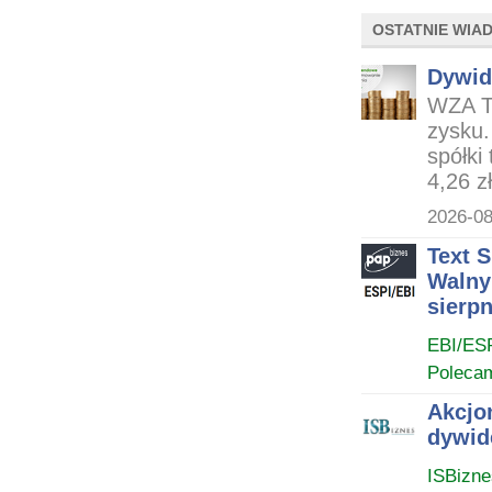
OSTATNIE WIA
Dywid
WZA TX
zysku.
spółki
4,26 zł
2026-08
Text 
Walny
sierpn
EBI/ES
Poleca
Akcjon
dywid
ISBizne