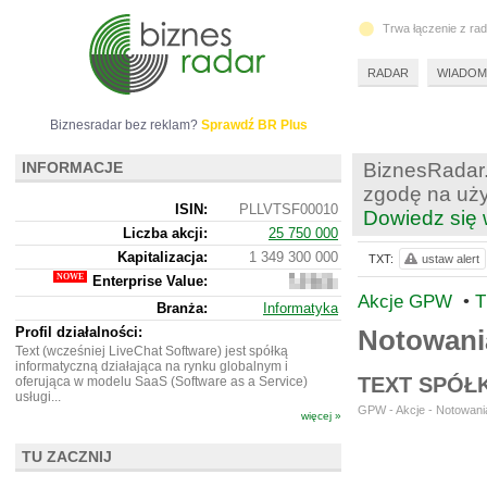
Trwa łączenie z ra
RADAR
WIADOM
Biznesradar bez reklam?
Sprawdź BR Plus
INFORMACJE
BiznesRadar.
zgodę na uży
ISIN:
PLLVTSF00010
Dowiedz się 
Liczba akcji:
25 750 000
Kapitalizacja:
1 349 300 000
TXT:
ustaw alert
Enterprise Value:
1
290
Akcje GPW
•
T
Branża:
Informatyka
778
000
Profil działalności:
Notowani
Text (wcześniej LiveChat Software) jest spółką
informatyczną działająca na rynku globalnym i
TEXT SPÓŁ
oferująca w modelu SaaS (Software as a Service)
usługi...
GPW - Akcje - Notowania
więcej »
TU ZACZNIJ