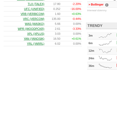
TLX (TALEX)
17.80
-2.20%
> Bollinger
UFC (UNIFIED)
0.252
-16.00%
interwał dzienny
VRB (VERBICOM)
1.60
+0.63%
VRC (VERCOM)
135.00
-0.44%
WAS (WASKO)
5.66
0.00%
TRENDY
WPR (WOODPCKR)
2.61
-3.33%
XPL (XPLUS)
3.03
0.00%
3m
YAN (YANOSIK)
16.50
+0.61%
6m
YRL (YARRL)
6.02
0.00%
12m
24m
36m