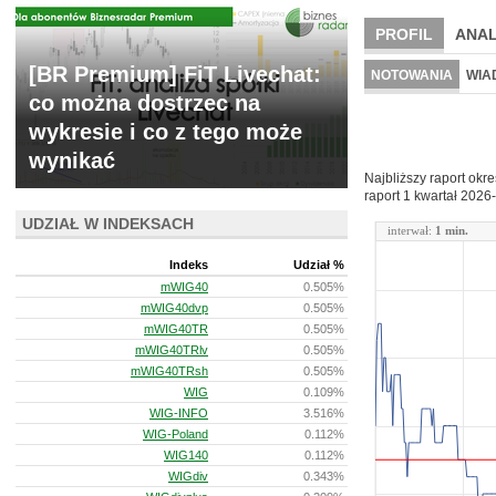
PROFIL
ANAL
[BR Premium] FiT Livechat:
WYCENA
BR 
NOTOWANIA
WIA
co można dostrzec na
ARCHIWUM NOTO
wykresie i co z tego może
wynikać
Najbliższy raport okr
raport 1 kwartał
2026-
UDZIAŁ W INDEKSACH
interwał:
1 min.
Indeks
Udział %
mWIG40
0.505%
mWIG40dvp
0.505%
mWIG40TR
0.505%
mWIG40TRlv
0.505%
mWIG40TRsh
0.505%
WIG
0.109%
WIG-INFO
3.516%
WIG-Poland
0.112%
WIG140
0.112%
WIGdiv
0.343%