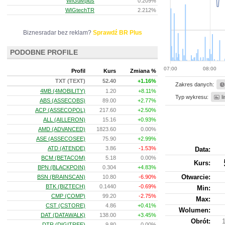
WIGdivplus
0.209%
WIGtechTR
2.212%
Biznesradar bez reklam?
Sprawdź BR Plus
PODOBNE PROFILE
07:00
08:00
Profil
Kurs
Zmiana %
TXT (TEXT)
52.40
+1.16%
Zakres danych:
4MB (4MOBILITY)
1.20
+8.11%
Typ wykresu:
l
ABS (ASSECOBS)
89.00
+2.77%
ACP (ASSECOPOL)
217.60
+2.50%
ALL (AILLERON)
15.16
+0.93%
AMD (ADVANCED)
1823.60
0.00%
ASE (ASSECOSEE)
75.90
+2.99%
ATD (ATENDE)
3.86
-1.53%
Data:
BCM (BETACOM)
5.18
0.00%
Kurs
:
BPN (BLACKPOIN)
0.304
+4.83%
Otwarcie:
BSN (BRAINSCAN)
10.80
-6.90%
BTK (BIZTECH)
0.1440
-0.69%
Min:
CMP (COMP)
99.20
-2.75%
Max:
CST (CSTORE)
4.86
+0.41%
Wolumen:
DAT (DATAWALK)
138.00
+3.45%
Obrót:
DTR (DIGITREE)
9.80
0.00%