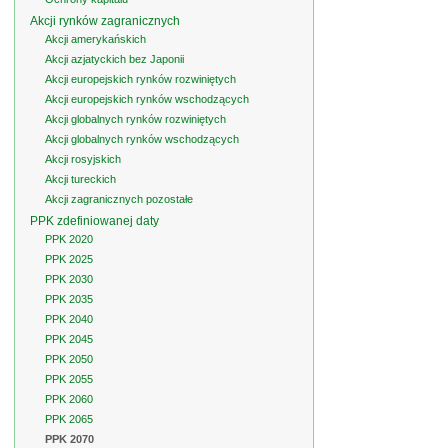
Akcji rynków zagranicznych
Akcji amerykańskich
Akcji azjatyckich bez Japonii
Akcji europejskich rynków rozwiniętych
Akcji europejskich rynków wschodzących
Akcji globalnych rynków rozwiniętych
Akcji globalnych rynków wschodzących
Akcji rosyjskich
Akcji tureckich
Akcji zagranicznych pozostałe
PPK zdefiniowanej daty
PPK 2020
PPK 2025
PPK 2030
PPK 2035
PPK 2040
PPK 2045
PPK 2050
PPK 2055
PPK 2060
PPK 2065
PPK 2070