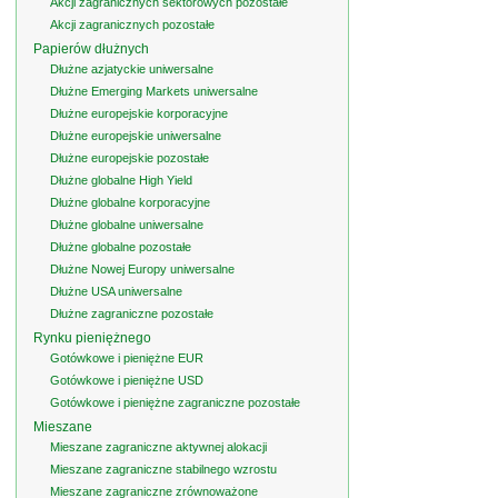
Akcji zagranicznych sektorowych pozostałe
Akcji zagranicznych pozostałe
Papierów dłużnych
Dłużne azjatyckie uniwersalne
Dłużne Emerging Markets uniwersalne
Dłużne europejskie korporacyjne
Dłużne europejskie uniwersalne
Dłużne europejskie pozostałe
Dłużne globalne High Yield
Dłużne globalne korporacyjne
Dłużne globalne uniwersalne
Dłużne globalne pozostałe
Dłużne Nowej Europy uniwersalne
Dłużne USA uniwersalne
Dłużne zagraniczne pozostałe
Rynku pieniężnego
Gotówkowe i pieniężne EUR
Gotówkowe i pieniężne USD
Gotówkowe i pieniężne zagraniczne pozostałe
Mieszane
Mieszane zagraniczne aktywnej alokacji
Mieszane zagraniczne stabilnego wzrostu
Mieszane zagraniczne zrównoważone