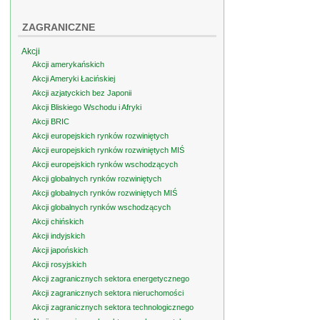
ZAGRANICZNE
Akcji
Akcji amerykańskich
Akcji Ameryki Łacińskiej
Akcji azjatyckich bez Japonii
Akcji Bliskiego Wschodu i Afryki
Akcji BRIC
Akcji europejskich rynków rozwiniętych
Akcji europejskich rynków rozwiniętych MIŚ
Akcji europejskich rynków wschodzących
Akcji globalnych rynków rozwiniętych
Akcji globalnych rynków rozwiniętych MIŚ
Akcji globalnych rynków wschodzących
Akcji chińskich
Akcji indyjskich
Akcji japońskich
Akcji rosyjskich
Akcji zagranicznych sektora energetycznego
Akcji zagranicznych sektora nieruchomości
Akcji zagranicznych sektora technologicznego