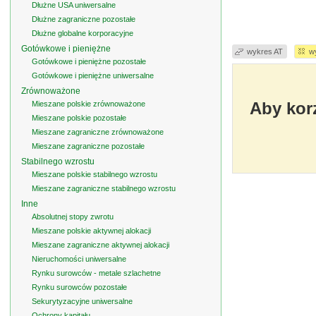
Dłużne USA uniwersalne
Dłużne zagraniczne pozostałe
Dłużne globalne korporacyjne
Gotówkowe i pieniężne
wykres AT
w
Gotówkowe i pieniężne pozostałe
Gotówkowe i pieniężne uniwersalne
Zrównoważone
Mieszane polskie zrównoważone
Aby korz
Mieszane polskie pozostałe
Mieszane zagraniczne zrównoważone
Mieszane zagraniczne pozostałe
Stabilnego wzrostu
Mieszane polskie stabilnego wzrostu
Mieszane zagraniczne stabilnego wzrostu
Inne
Absolutnej stopy zwrotu
Mieszane polskie aktywnej alokacji
Mieszane zagraniczne aktywnej alokacji
Nieruchomości uniwersalne
Rynku surowców - metale szlachetne
Rynku surowców pozostałe
Sekurytyzacyjne uniwersalne
Ochrony kapitału