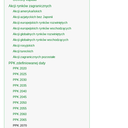
Akcji rynków zagranicznych
Akcji amerykańskich
Akcji azjatyckich bez Japonii
Akcji europejskich rynków rozwiniętych
Akcji europejskich rynków wschodzących
Akcji globalnych rynków rozwiniętych
Akcji globalnych rynków wschodzących
Akcji rosyjskich
Akcji tureckich
Akcji zagranicznych pozostałe
PPK zdefiniowanej daty
PPK 2020
PPK 2025
PPK 2030
PPK 2035
PPK 2040
PPK 2045
PPK 2050
PPK 2055
PPK 2060
PPK 2065
PPK 2070