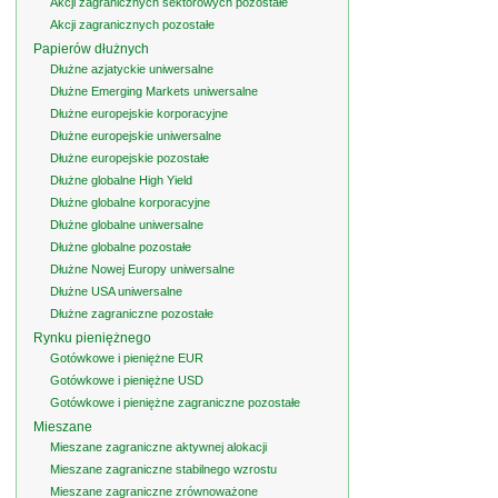
Akcji zagranicznych sektorowych pozostałe
Akcji zagranicznych pozostałe
Papierów dłużnych
Dłużne azjatyckie uniwersalne
Dłużne Emerging Markets uniwersalne
Dłużne europejskie korporacyjne
Dłużne europejskie uniwersalne
Dłużne europejskie pozostałe
Dłużne globalne High Yield
Dłużne globalne korporacyjne
Dłużne globalne uniwersalne
Dłużne globalne pozostałe
Dłużne Nowej Europy uniwersalne
Dłużne USA uniwersalne
Dłużne zagraniczne pozostałe
Rynku pieniężnego
Gotówkowe i pieniężne EUR
Gotówkowe i pieniężne USD
Gotówkowe i pieniężne zagraniczne pozostałe
Mieszane
Mieszane zagraniczne aktywnej alokacji
Mieszane zagraniczne stabilnego wzrostu
Mieszane zagraniczne zrównoważone