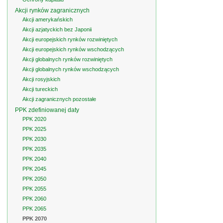
Akcji rynków zagranicznych
Akcji amerykańskich
Akcji azjatyckich bez Japonii
Akcji europejskich rynków rozwiniętych
Akcji europejskich rynków wschodzących
Akcji globalnych rynków rozwiniętych
Akcji globalnych rynków wschodzących
Akcji rosyjskich
Akcji tureckich
Akcji zagranicznych pozostałe
PPK zdefiniowanej daty
PPK 2020
PPK 2025
PPK 2030
PPK 2035
PPK 2040
PPK 2045
PPK 2050
PPK 2055
PPK 2060
PPK 2065
PPK 2070