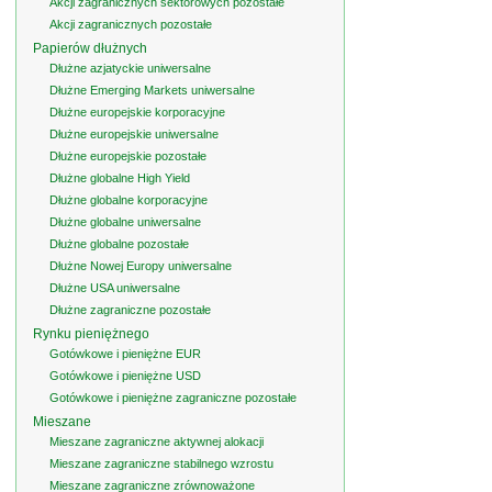
Akcji zagranicznych sektorowych pozostałe
Akcji zagranicznych pozostałe
Papierów dłużnych
Dłużne azjatyckie uniwersalne
Dłużne Emerging Markets uniwersalne
Dłużne europejskie korporacyjne
Dłużne europejskie uniwersalne
Dłużne europejskie pozostałe
Dłużne globalne High Yield
Dłużne globalne korporacyjne
Dłużne globalne uniwersalne
Dłużne globalne pozostałe
Dłużne Nowej Europy uniwersalne
Dłużne USA uniwersalne
Dłużne zagraniczne pozostałe
Rynku pieniężnego
Gotówkowe i pieniężne EUR
Gotówkowe i pieniężne USD
Gotówkowe i pieniężne zagraniczne pozostałe
Mieszane
Mieszane zagraniczne aktywnej alokacji
Mieszane zagraniczne stabilnego wzrostu
Mieszane zagraniczne zrównoważone