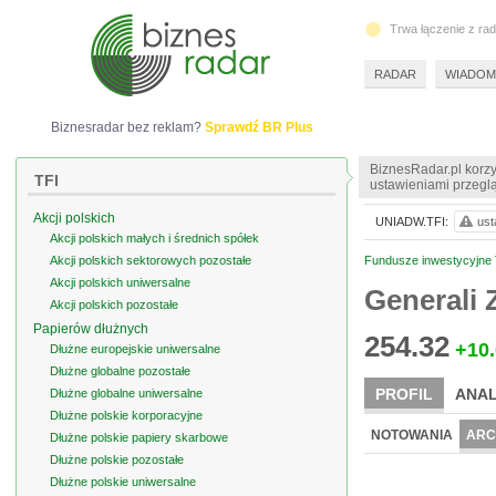
Trwa łączenie z ra
RADAR
WIADOM
Biznesradar bez reklam?
Sprawdź BR Plus
BiznesRadar.pl korzy
TFI
ustawieniami przeglą
Akcji polskich
UNIADW.TFI:
ust
Akcji polskich małych i średnich spółek
Akcji polskich sektorowych pozostałe
Fundusze inwestycyjne 
Akcji polskich uniwersalne
Generali 
Akcji polskich pozostałe
Papierów dłużnych
254.32
+10
Dłużne europejskie uniwersalne
Dłużne globalne pozostałe
PROFIL
ANAL
Dłużne globalne uniwersalne
Dłużne polskie korporacyjne
NOTOWANIA
ARC
Dłużne polskie papiery skarbowe
Dłużne polskie pozostałe
Dłużne polskie uniwersalne