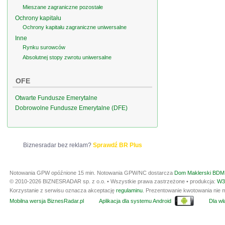
Mieszane zagraniczne pozostałe
Ochrony kapitału
Ochrony kapitału zagraniczne uniwersalne
Inne
Rynku surowców
Absolutnej stopy zwrotu uniwersalne
OFE
Otwarte Fundusze Emerytalne
Dobrowolne Fundusze Emerytalne (DFE)
Biznesradar bez reklam?
Sprawdź BR Plus
Notowania GPW opóźnione 15 min.
Notowania GPW/NC dostarcza
Dom Maklerski BDM 
© 2010-2026 BIZNESRADAR sp. z o.o. • Wszystkie prawa zastrzeżone • produkcja:
W3
Korzystanie z serwisu oznacza akceptację
regulaminu
. Prezentowanie kwotowania nie m
Mobilna wersja BiznesRadar.pl
Aplikacja dla systemu Android
Dla wła