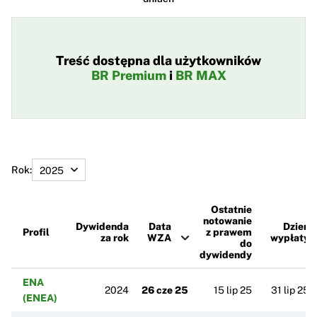
Treść dostępna dla użytkowników
BR Premium
i
BR MAX
Rok:
Ostatnie
notowanie
Dywidenda
Data
Dzień
Profil
z prawem
za rok
WZA
wypłaty
do
dywidendy
ENA
2024
26 cze 25
15 lip 25
31 lip 25
(ENEA)