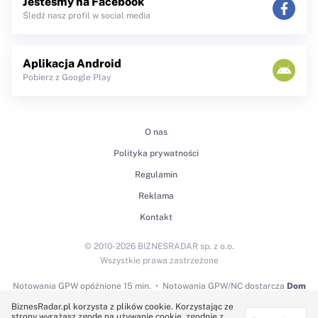
Jesteśmy na Facebook
Śledź nasz profil w social media
Aplikacja Android
Pobierz z Google Play
O nas
Polityka prywatności
Regulamin
Reklama
Kontakt
© 2010-2026 BIZNESRADAR sp. z o.o.
Wszystkie prawa zastrzeżone
Notowania GPW
opóźnione 15 min.
Notowania GPW/NC dostarcza
Dom
Maklerski BDM S.A.
BiznesRadar.pl korzysta z plików cookie. Korzystając ze
strony wyrażasz zgodę na używanie cookie, zgodnie z