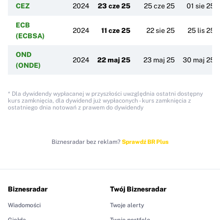
CEZ
2024
23 cze 25
25 cze 25
01 sie 25
ECB
2024
11 cze 25
22 sie 25
25 lis 25
(ECBSA)
OND
2024
22 maj 25
23 maj 25
30 maj 25
(ONDE)
* Dla dywidendy wypłacanej w przyszłości uwzględnia ostatni dostępny
kurs zamknięcia, dla dywidend już wypłaconych - kurs zamknięcia z
ostatniego dnia notowań z prawem do dywidendy
Biznesradar bez reklam?
Sprawdź BR Plus
Biznesradar
Twój Biznesradar
Wiadomości
Twoje alerty
Giełda
Twoje portfele