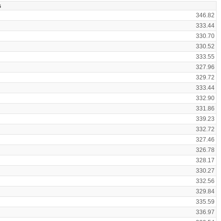
s
346.82
333.44
330.70
330.52
333.55
327.96
329.72
333.44
332.90
331.86
339.23
332.72
327.46
326.78
328.17
330.27
332.56
329.84
335.59
336.97