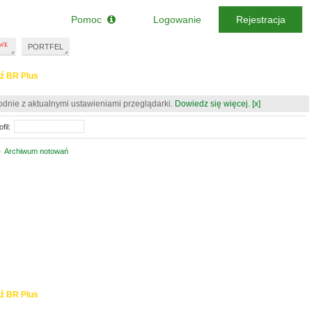
Pomoc
Logowanie
Rejestracja
PORTFEL
ź BR Plus
odnie z aktualnymi ustawieniami przeglądarki.
Dowiedz się więcej.
[x]
fil:
•
Archiwum notowań
ź BR Plus