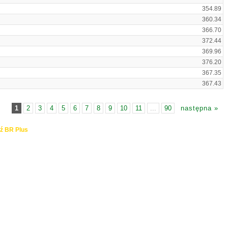
354.89
360.34
366.70
372.44
369.96
376.20
367.35
367.43
1
2
3
4
5
6
7
8
9
10
11
...
90
następna »
ź BR Plus