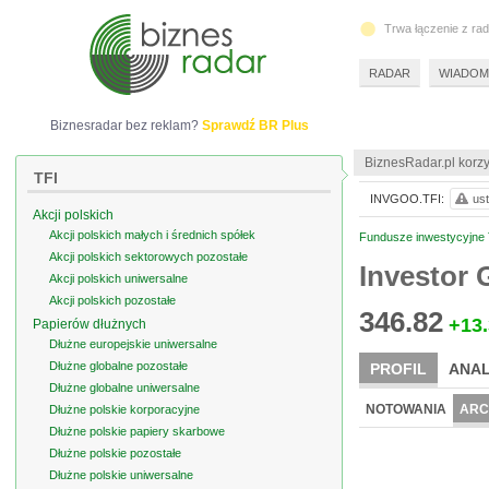
Trwa łączenie z ra
RADAR
WIADOM
Biznesradar bez reklam?
Sprawdź BR Plus
BiznesRadar.pl korzy
TFI
INVGOO.TFI:
ust
Akcji polskich
Akcji polskich małych i średnich spółek
Fundusze inwestycyjne 
Akcji polskich sektorowych pozostałe
Investor 
Akcji polskich uniwersalne
Akcji polskich pozostałe
346.82
+13
Papierów dłużnych
Dłużne europejskie uniwersalne
Dłużne globalne pozostałe
PROFIL
ANAL
Dłużne globalne uniwersalne
NOTOWANIA
ARC
Dłużne polskie korporacyjne
Dłużne polskie papiery skarbowe
Dłużne polskie pozostałe
Dłużne polskie uniwersalne