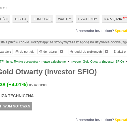
darem
OŚCI
GIEŁDA
FUNDUSZE
WALUTY
DYWIDENDY
NARZĘDZIA
Biznesradar bez reklam?
Sprawd
sta z plików cookie. Korzystając ze strony wyrażasz zgodę na używanie cookie, zg
aw alert
do portfela
do radaru
dodaj do ulubionych
Znajdź pro
TFI: Inne: Rynku surowców - metale szlachetne
•
Investor Gold Otwarty (Investor SFIO)
Gold Otwarty (Investor SFIO)
.38
(+4.01%)
05 sie 00:00
IZA TECHNICZNA
HIWUM NOTOWAŃ
Biznesradar bez reklam?
Sprawd