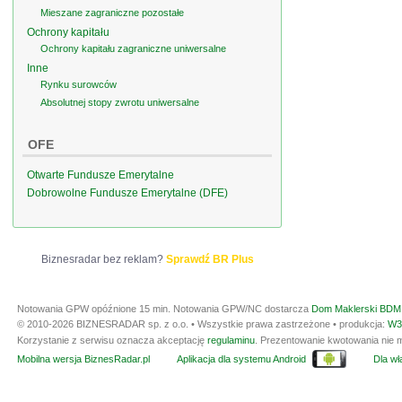
Mieszane zagraniczne pozostałe
Ochrony kapitału
Ochrony kapitału zagraniczne uniwersalne
Inne
Rynku surowców
Absolutnej stopy zwrotu uniwersalne
OFE
Otwarte Fundusze Emerytalne
Dobrowolne Fundusze Emerytalne (DFE)
Biznesradar bez reklam?
Sprawdź BR Plus
Notowania GPW opóźnione 15 min.
Notowania GPW/NC dostarcza
Dom Maklerski BDM 
© 2010-2026 BIZNESRADAR sp. z o.o. • Wszystkie prawa zastrzeżone • produkcja:
W3
Korzystanie z serwisu oznacza akceptację
regulaminu
. Prezentowanie kwotowania nie m
Mobilna wersja BiznesRadar.pl
Aplikacja dla systemu Android
Dla wła