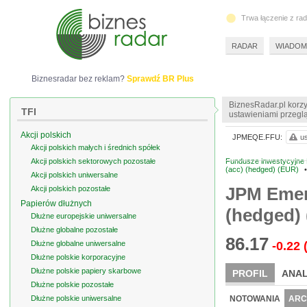
Trwa łączenie z ra
RADAR
WIADOM
Biznesradar bez reklam?
Sprawdź BR Plus
BiznesRadar.pl korzy
TFI
ustawieniami przeglą
Akcji polskich
JPMEQE.FFU:
us
Akcji polskich małych i średnich spółek
Akcji polskich sektorowych pozostałe
Fundusze inwestycyjne 
(acc) (hedged) (EUR)
•
Akcji polskich uniwersalne
JPM Emer
Akcji polskich pozostałe
Papierów dłużnych
(hedged)
Dłużne europejskie uniwersalne
Dłużne globalne pozostałe
86.17
Dłużne globalne uniwersalne
-0.22
Dłużne polskie korporacyjne
Dłużne polskie papiery skarbowe
PROFIL
ANAL
Dłużne polskie pozostałe
Dłużne polskie uniwersalne
NOTOWANIA
ARC