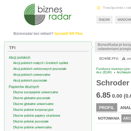
Trwa łączenie z ra
RADAR
WIADOM
Biznesradar bez reklam?
Sprawdź BR Plus
BiznesRadar.pl korzy
TFI
ustawieniami przeglą
Akcji polskich
SCHISE.FFU:
ust
Akcji polskich małych i średnich spółek
Akcji polskich sektorowych pozostałe
Fundusze inwestycyjne 
Acc (EUR)
•
Archiwum
Akcji polskich uniwersalne
Schroder
Akcji polskich pozostałe
Papierów dłużnych
Dłużne europejskie uniwersalne
6.85
0.00
(0
Dłużne globalne pozostałe
Dłużne globalne uniwersalne
PROFIL
ANAL
Dłużne polskie korporacyjne
Dłużne polskie papiery skarbowe
NOTOWANIA
ARC
Dłużne polskie pozostałe
Dłużne polskie uniwersalne