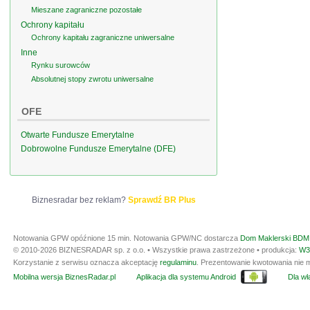
Mieszane zagraniczne pozostałe
Ochrony kapitału
Ochrony kapitału zagraniczne uniwersalne
Inne
Rynku surowców
Absolutnej stopy zwrotu uniwersalne
OFE
Otwarte Fundusze Emerytalne
Dobrowolne Fundusze Emerytalne (DFE)
Biznesradar bez reklam?
Sprawdź BR Plus
Notowania GPW opóźnione 15 min.
Notowania GPW/NC dostarcza
Dom Maklerski BDM 
© 2010-2026 BIZNESRADAR sp. z o.o. • Wszystkie prawa zastrzeżone • produkcja:
W3
Korzystanie z serwisu oznacza akceptację
regulaminu
. Prezentowanie kwotowania nie m
Mobilna wersja BiznesRadar.pl
Aplikacja dla systemu Android
Dla wła