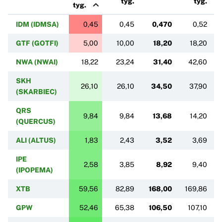
tyg.
tyg.
tyg.
IDM (IDMSA)
0,45
0,45
0,470
0,52
GTF (GOTFI)
5,00
10,00
18,20
18,20
4
NWA (NWAI)
18,22
23,24
31,40
42,60
SKH
26,10
26,10
34,50
37,90
(SKARBIEC)
QRS
9,84
9,84
13,68
14,20
(QUERCUS)
ALI (ALTUS)
1,83
2,43
3,52
3,69
IPE
2,58
3,85
8,92
9,40
(IPOPEMA)
XTB
59,56
82,89
168,00
169,86
1
GPW
52,46
65,38
106,50
107,10
1