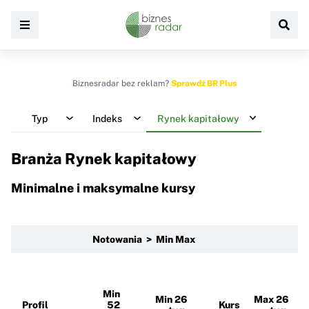
Biznesradar bez reklam?
Sprawdź BR Plus
Typ
Indeks
Rynek kapitałowy
Branża Rynek kapitałowy
Minimalne i maksymalne kursy
Notowania > Min Max
Min
Min 26
Max 26
Profil
52
Kurs