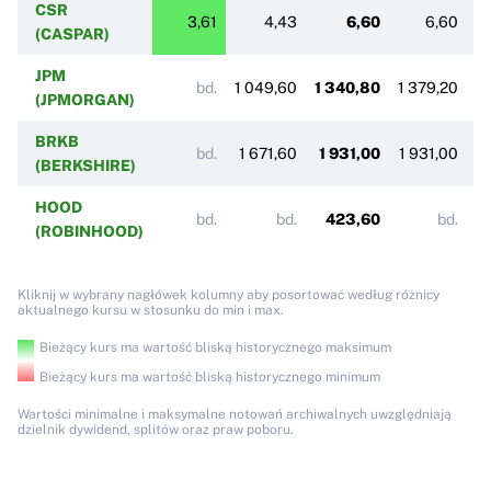
CSR
3,61
4,43
6,60
6,60
(CASPAR)
JPM
bd.
1 049,60
1 340,80
1 379,20
(JPMORGAN)
BRKB
bd.
1 671,60
1 931,00
1 931,00
(BERKSHIRE)
HOOD
bd.
bd.
423,60
bd.
(ROBINHOOD)
Kliknij w wybrany nagłówek kolumny aby posortować według różnicy
aktualnego kursu w stosunku do min i max.
Bieżący kurs ma wartość bliską historycznego maksimum
Bieżący kurs ma wartość bliską historycznego minimum
Wartości minimalne i maksymalne notowań archiwalnych uwzględniają
dzielnik dywidend, splitów oraz praw poboru.