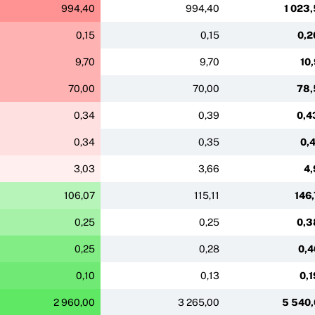
994,40
994,40
1 023
0,15
0,15
0,2
9,70
9,70
10
70,00
70,00
78,
0,34
0,39
0,4
0,34
0,35
0,
3,03
3,66
4,
106,07
115,11
146
0,25
0,25
0,3
0,25
0,28
0,4
0,10
0,13
0,
2 960,00
3 265,00
5 540,