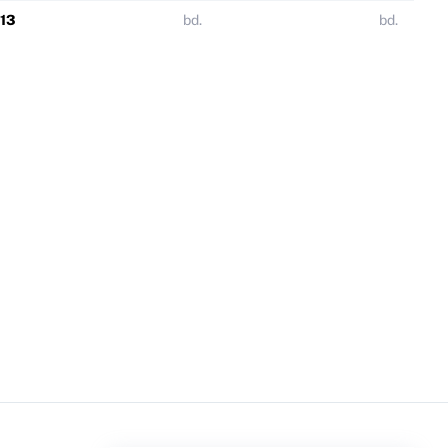
,13
bd.
bd.