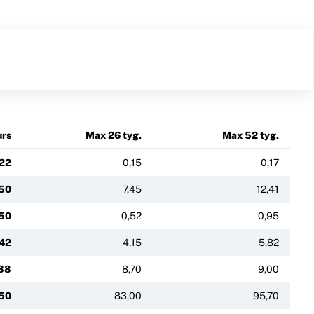
urs
Max 26 tyg.
Max 52 tyg.
122
0,15
0,17
50
7,45
12,41
150
0,52
0,95
42
4,15
5,82
38
8,70
9,00
50
83,00
95,70