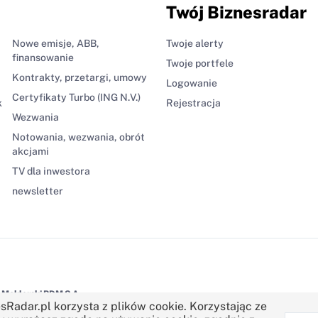
Twój Biznesradar
Nowe emisje, ABB,
Twoje alerty
finansowanie
Twoje portfele
Kontrakty, przetargi, umowy
Logowanie
Certyfikaty Turbo (ING N.V.)
k
Rejestracja
Wezwania
Notowania, wezwania, obrót
akcjami
TV dla inwestora
newsletter
Maklerski BDM S.A.
sRadar.pl korzysta z plików cookie. Korzystając ze