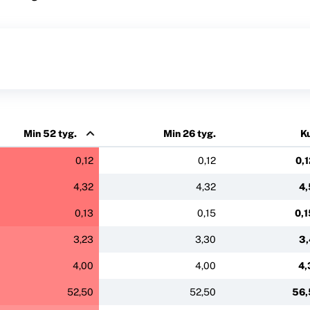
Min 52 tyg.
Min 26 tyg.
K
0,12
0,12
0,
4,32
4,32
4,
0,13
0,15
0,
3,23
3,30
3,
4,00
4,00
4,
52,50
52,50
56,