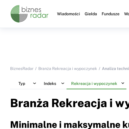
Wiadomości
Giełda
Fundusze
Wa
BiznesRadar
Branża Rekreacja i wypoczynek
Analiza techn
Typ
Indeks
Rekreacja i wypoczynek
Branża Rekreacja i 
Minimalne i maksymalne k