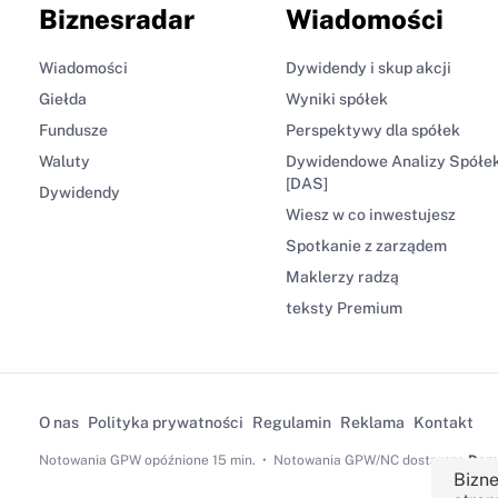
Biznesradar
Wiadomości
Wiadomości
Dywidendy i skup akcji
Giełda
Wyniki spółek
Fundusze
Perspektywy dla spółek
Waluty
Dywidendowe Analizy Spółe
[DAS]
Dywidendy
Wiesz w co inwestujesz
Spotkanie z zarządem
Maklerzy radzą
teksty Premium
O nas
Polityka prywatności
Regulamin
Reklama
Kontakt
Notowania GPW
opóźnione 15 min.
Notowania GPW/NC dostarcza
Dom 
Bizne