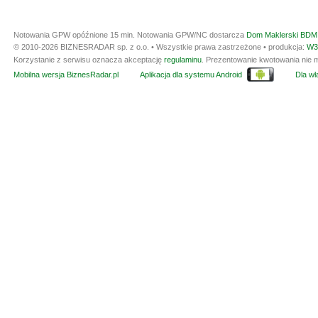
Notowania GPW opóźnione 15 min.
Notowania GPW/NC dostarcza
Dom Maklerski BDM 
© 2010-2026 BIZNESRADAR sp. z o.o. • Wszystkie prawa zastrzeżone • produkcja:
W3
Korzystanie z serwisu oznacza akceptację
regulaminu
. Prezentowanie kwotowania nie m
Mobilna wersja BiznesRadar.pl
Aplikacja dla systemu Android
Dla wła