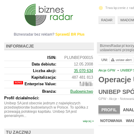
Trwa łączenie z ra
RADAR
WIADOM
Biznesradar bez reklam?
Sprawdź BR Plus
INFORMACJE
BiznesRadar.pl korzy
ustawieniami przeglą
ISIN:
PLUNBEP00015
UNI:
ustaw alert
Data debiutu:
12.05.2008
Liczba akcji:
35 070 634
Akcje GPW
•
UNIBEP S
Kapitalizacja:
487 481 813
Operacje
Enterprise Value:
558
345
UNIBEP SP
Branża:
Budownictwo
813
Profil działalności:
GPW - Akcje - Notowania
Unibep SA jest obecnie jednym z największych
przedsiębiorstw budowlanych w Polsce. To spółka z
PROFIL
ANAL
przewagą polskiego kapitału. Unibep SA jest
generalnym...
WYCENA
BR 
NOTOWANIA
WIA
więcej »
ARCHIWUM NOTO
TU ZACZNIJ