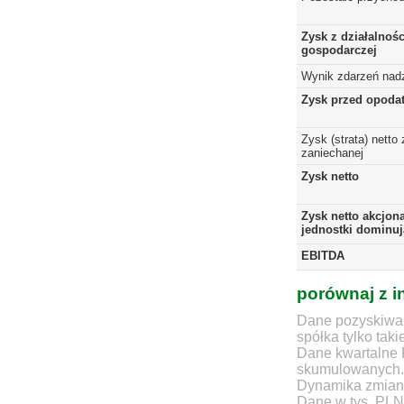
Zysk z działalnośc
gospodarczej
Wynik zdarzeń nad
Zysk przed opoda
Zysk (strata) netto 
zaniechanej
Zysk netto
Zysk netto akcjon
jednostki dominuj
EBITDA
porównaj z i
Dane pozyskiwan
spółka tylko taki
Dane kwartalne 
skumulowanych.
Dynamika zmian d
Dane w tys. PLN