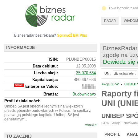
Trwa łączenie z ra
RADAR
WIADOM
Biznesradar bez reklam?
Sprawdź BR Plus
INFORMACJE
BiznesRadar.
zgodę na uży
ISIN:
PLUNBEP00015
Dowiedz się 
Data debiutu:
12.05.2008
Liczba akcji:
35 070 634
UNI:
ustaw alert
Kapitalizacja:
480 467 686
Akcje GPW
•
UNIBEP S
Enterprise Value:
551
331
Raporty f
Branża:
Budownictwo
686
Profil działalności:
UNI (UNI
Unibep SA jest obecnie jednym z największych
przedsiębiorstw budowlanych w Polsce. To spółka z
UNIBEP SP
przewagą polskiego kapitału. Unibep SA jest
generalnym...
GPW - Akcje - Notowania
więcej »
PROFIL
ANAL
TU ZACZNIJ