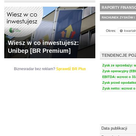
WYCENA
BR 
RAPORTY FINANS
RACHUNEK ZYSKÓW I 
Okres:
kwartal
Wiesz w co inwestujesz:
Unibep [BR Premium]
TENDENCJE PO
Zysk ze sprzedaży: w
Biznesradar bez reklam?
Sprawdź BR Plus
Zysk operacyjny (EBI
EBITDA: wzrost o 33.
Zysk przed opodatko
Zysk netto: wzrost o 
Data publikacji