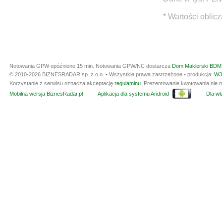
* Wartości oblic
Notowania GPW opóźnione 15 min.
Notowania GPW/NC dostarcza
Dom Maklerski BDM 
© 2010-2026 BIZNESRADAR sp. z o.o. • Wszystkie prawa zastrzeżone • produkcja:
W3
Korzystanie z serwisu oznacza akceptację
regulaminu
. Prezentowanie kwotowania nie m
Mobilna wersja BiznesRadar.pl
Aplikacja dla systemu Android
Dla wła