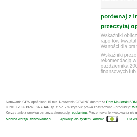
porównaj z i
przeczytaj o
Wskaźniki oblicz
raportów kwartal
Wartości dla bra
Wskaźniki prezen
rekomendacją w 
października 20
finansowych lub 
Notowania GPW opóźnione 15 min.
Notowania GPW/NC dostarcza
Dom Maklerski BDM 
© 2010-2026 BIZNESRADAR sp. z o.o. • Wszystkie prawa zastrzeżone • produkcja:
W3
Korzystanie z serwisu oznacza akceptację
regulaminu
. Prezentowanie kwotowania nie m
Mobilna wersja BiznesRadar.pl
Aplikacja dla systemu Android
Dla wła