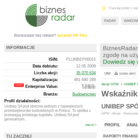
Trwa łączenie z ra
RADAR
WIADOM
Biznesradar bez reklam?
Sprawdź BR Plus
INFORMACJE
BiznesRadar.
zgodę na uży
ISIN:
PLUNBEP00015
Dowiedz się 
Data debiutu:
12.05.2008
Liczba akcji:
35 070 634
UNI:
ustaw alert
Kapitalizacja:
491 690 289
Akcje GPW
•
UNIBEP S
Enterprise Value:
562
554
Wskaźniki
Branża:
Budownictwo
289
Profil działalności:
UNIBEP SP
Unibep SA jest obecnie jednym z największych
przedsiębiorstw budowlanych w Polsce. To spółka z
GPW - Akcje - Notowania
przewagą polskiego kapitału. Unibep SA jest
generalnym...
PROFIL
ANAL
więcej »
WYCENA
BR 
TU ZACZNIJ
RAPORTY FINANS