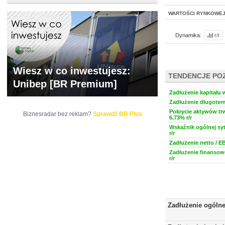
WARTOŚCI RYNKOWE
Dynamika:
r/r
Wiesz w co inwestujesz:
TENDENCJE PO
Unibep [BR Premium]
Zadłużenie kapitału 
Zadłużenie długoter
Pokrycie aktywów trw
Biznesradar bez reklam?
Sprawdź BR Plus
6.73% r/r
Wskaźnik ogólnej syt
r/r
Zadłużenie netto / E
Zadłużenie finansow
r/r
Zadłużenie ogóln