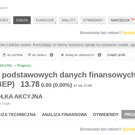
darem
OŚCI
GIEŁDA
FUNDUSZE
WALUTY
DYWIDENDY
NARZĘDZIA
Biznesradar bez reklam?
Sprawd
sta z plików cookie. Korzystając ze strony wyrażasz zgodę na używanie cookie, zg
do portfela
do radaru
dodaj do ulubionych
Znajdź profil:
A (UNI)
•
Prognozy
 podstawowych danych finansowych
BEP)
13.78
0.00
(0.00%)
07 sie 17:00
ÓŁKA AKCYJNA
 ciągłe
IZA TECHNICZNA
ANALIZA FINANSOWA
DYWIDENDY
PRO
Biznesradar bez reklam?
Sprawd