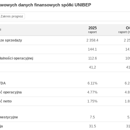
awowych danych finansowych spółki UNIBEP
Zakres prognoz
2025
O
ł
raport
raport (
 ze sprzedaży
2 358.4
2 2
144.1
14
łalności operacyjnej
112.6
10
41,2
41
TDA
6.11%
6.
ć operacyjna
4.77%
4.
ć netto
1.75%
1.
westycyjne
7.5
5
ja
31.5
31