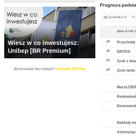
Prognoza podst
Dynamika r/r
dane w mln z
Wiesz w co inwestujesz:
Przychody
Unibep [BR Premium]
EBITDA
Zysk z dzia
Biznesradar bez reklam?
Sprawdź BR Plus
Zysk netto
Marża EBI
Rentownoś
Rentownoś
Nakłady in
Amortyzac