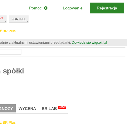
Pomoc
Logowanie
Rejestracja
PORTFEL
ź BR Plus
odnie z aktualnymi ustawieniami przeglądarki.
Dowiedz się więcej.
[x]
 spółki
NOWE
GNOZY
WYCENA
BR LAB
ź BR Plus