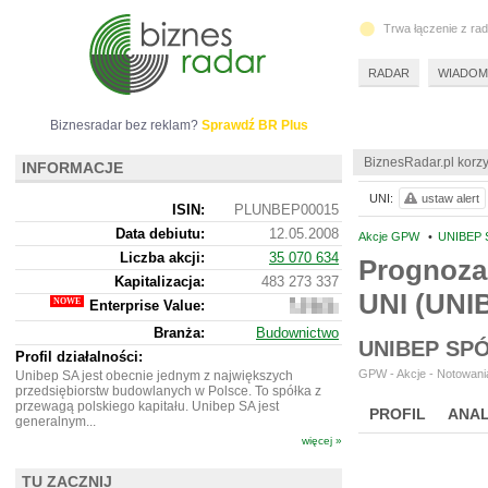
Trwa łączenie z ra
RADAR
WIADOM
Biznesradar bez reklam?
Sprawdź BR Plus
BiznesRadar.pl korzy
INFORMACJE
UNI:
ustaw alert
ISIN:
PLUNBEP00015
Data debiutu:
12.05.2008
Akcje GPW
•
UNIBEP S
Liczba akcji:
35 070 634
Prognoza
Kapitalizacja:
483 273 337
UNI (UNI
Enterprise Value:
554
137
Branża:
Budownictwo
337
UNIBEP SP
Profil działalności:
GPW - Akcje - Notowania
Unibep SA jest obecnie jednym z największych
przedsiębiorstw budowlanych w Polsce. To spółka z
przewagą polskiego kapitału. Unibep SA jest
PROFIL
ANAL
generalnym...
więcej »
TU ZACZNIJ