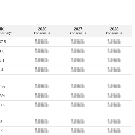
4K
2026
2027
2028
mar 26)*
konsensus
konsensus
konsensus
57.5
1.0
9.1
,4
24%
83%
83%
.3
.9