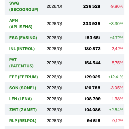
SWG
2026/Q1
236 528
-9,80%
(SECOGROUP)
APN
2026/Q1
233 935
+3,30%
(APLISENS)
FSG (FASING)
2026/Q1
183 651
+4,72%
INL (INTROL)
2026/Q1
180 872
-2,42%
PAT
2026/Q1
154 544
-8,75%
(PATENTUS)
FEE (FEERUM)
2026/Q1
129 025
+12,41%
SON (SONEL)
2026/Q1
120 788
-3,05%
LEN (LENA)
2026/Q1
108 799
-1,38%
ZMT (ZAMET)
2026/Q1
104 086
+2,54%
RLP (RELPOL)
2026/Q1
94 518
-0,12%