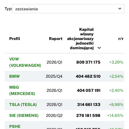
Typ:
Kapitał
własny
Profil
Raport
akcjonariuszy
r/r
jednostki
dominującej
VOW
2026/Q1
809 371 175
+3,29%
(VOLKSWAGEN)
BMW
2025/Q4
404 482 510
+2,54%
MBG
2026/Q1
404 057 191
+2,40%
(MERCEDES)
TSLA (TESLA)
2026/Q1
314 661 133
+8,98%
SIE (SIEMENS)
2026/Q2
276 181 598
+14,65%
PSHE