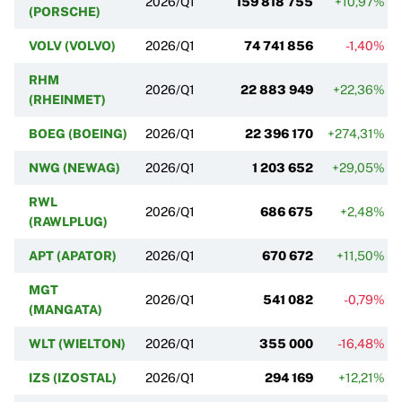
2026/Q1
159 818 755
+10,97%
(PORSCHE)
VOLV (VOLVO)
2026/Q1
74 741 856
-1,40%
RHM
2026/Q1
22 883 949
+22,36%
(RHEINMET)
BOEG (BOEING)
2026/Q1
22 396 170
+274,31%
NWG (NEWAG)
2026/Q1
1 203 652
+29,05%
RWL
2026/Q1
686 675
+2,48%
(RAWLPLUG)
APT (APATOR)
2026/Q1
670 672
+11,50%
MGT
2026/Q1
541 082
-0,79%
(MANGATA)
WLT (WIELTON)
2026/Q1
355 000
-16,48%
IZS (IZOSTAL)
2026/Q1
294 169
+12,21%