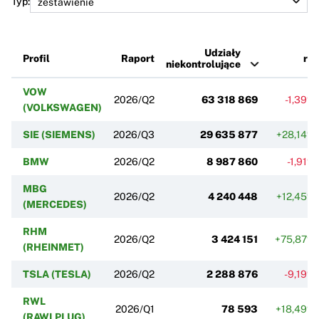
Typ:
Udziały
Profil
Raport
r/r
niekontrolujące
VOW
2026/Q2
63 318 869
-1,39%
(VOLKSWAGEN)
SIE (SIEMENS)
2026/Q3
29 635 877
+28,14%
BMW
2026/Q2
8 987 860
-1,91%
MBG
2026/Q2
4 240 448
+12,45%
(MERCEDES)
RHM
2026/Q2
3 424 151
+75,87%
(RHEINMET)
TSLA (TESLA)
2026/Q2
2 288 876
-9,19%
RWL
2026/Q1
78 593
+18,49%
(RAWLPLUG)