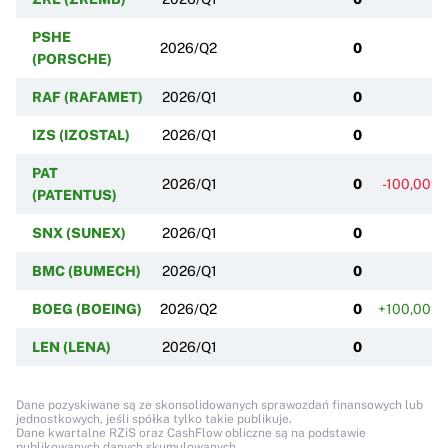
PSHE
2026/Q2
0
(PORSCHE)
RAF (RAFAMET)
2026/Q1
0
IZS (IZOSTAL)
2026/Q1
0
PAT
2026/Q1
0
-100,00%
(PATENTUS)
SNX (SUNEX)
2026/Q1
0
BMC (BUMECH)
2026/Q1
0
BOEG (BOEING)
2026/Q2
0
+100,00%
LEN (LENA)
2026/Q1
0
Dane pozyskiwane są ze skonsolidowanych sprawozdań finansowych lub
jednostkowych, jeśli spółka tylko takie publikuje.
Dane kwartalne RZiS oraz CashFlow obliczne są na podstawie
publikowanych danych skumulowanych.