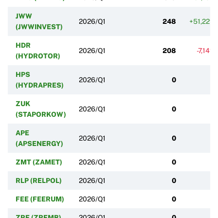
JWW
2026/Q1
248
+51,22%
(JWWINVEST)
HDR
2026/Q1
208
-7,14%
(HYDROTOR)
HPS
2026/Q1
0
(HYDRAPRES)
ZUK
2026/Q1
0
(STAPORKOW)
APE
2026/Q1
0
(APSENERGY)
ZMT (ZAMET)
2026/Q1
0
RLP (RELPOL)
2026/Q1
0
FEE (FEERUM)
2026/Q1
0
ZRE (ZREMB)
2026/Q1
0