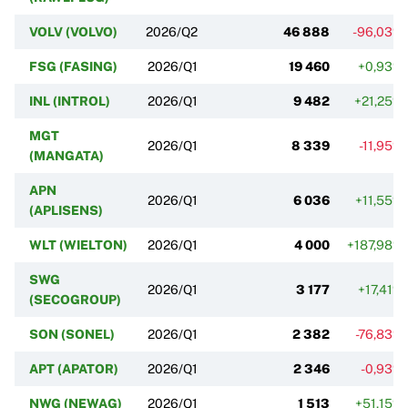
VOLV (VOLVO)
2026/Q2
46 888
-96,03%
FSG (FASING)
2026/Q1
19 460
+0,93%
INL (INTROL)
2026/Q1
9 482
+21,25%
MGT
2026/Q1
8 339
-11,95%
(MANGATA)
APN
2026/Q1
6 036
+11,55%
(APLISENS)
WLT (WIELTON)
2026/Q1
4 000
+187,98%
SWG
2026/Q1
3 177
+17,41%
(SECOGROUP)
SON (SONEL)
2026/Q1
2 382
-76,83%
APT (APATOR)
2026/Q1
2 346
-0,93%
NWG (NEWAG)
2026/Q1
1 513
+51,15%