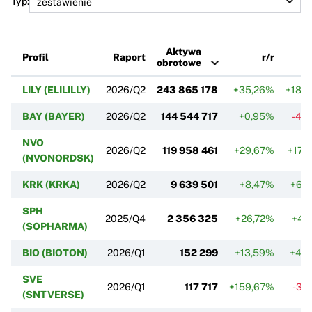
Typ:
Aktywa
Profil
Raport
r/r
obrotowe
LILY (ELILILLY)
2026/Q2
243 865 178
+35,26%
+18,
BAY (BAYER)
2026/Q2
144 544 717
+0,95%
-4,
NVO
2026/Q2
119 958 461
+29,67%
+17,
(NVONORDSK)
KRK (KRKA)
2026/Q2
9 639 501
+8,47%
+6,
SPH
2025/Q4
2 356 325
+26,72%
+4,
(SOPHARMA)
BIO (BIOTON)
2026/Q1
152 299
+13,59%
+4,
SVE
2026/Q1
117 717
+159,67%
-3,
(SNTVERSE)