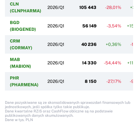
CLN
2026/Q1
105 443
-28,01%
+3,
(CLNPHARMA)
BGD
2026/Q1
56 149
-3,54%
+15,
(BIOGENED)
CRM
2026/Q1
40 236
+0,36%
-1,
(CORMAY)
MAB
2026/Q1
14 330
-54,44%
+11,
(MABION)
PHR
2026/Q1
8 150
-27,17%
-9,
(PHARMENA)
Dane pozyskiwane są ze skonsolidowanych sprawozdań finansowych lub
jednostkowych, jeśli spółka tylko takie publikuje.
Dane kwartalne RZiS oraz CashFlow obliczne są na podstawie
publikowanych danych skumulowanych.
Dane w tys. PLN