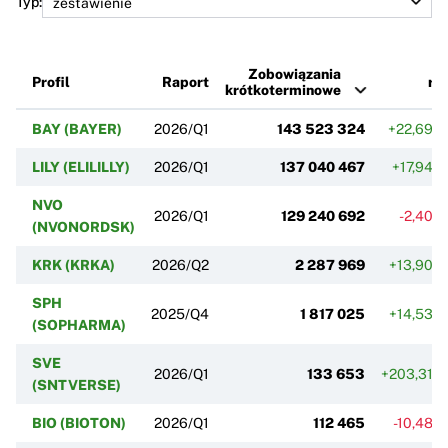
Typ:
Zobowiązania
Profil
Raport
r/r
krótkoterminowe
BAY (BAYER)
2026/Q1
143 523 324
+22,69%
LILY (ELILILLY)
2026/Q1
137 040 467
+17,94%
NVO
2026/Q1
129 240 692
-2,40%
(NVONORDSK)
KRK (KRKA)
2026/Q2
2 287 969
+13,90%
SPH
2025/Q4
1 817 025
+14,53%
(SOPHARMA)
SVE
2026/Q1
133 653
+203,31%
(SNTVERSE)
BIO (BIOTON)
2026/Q1
112 465
-10,48%