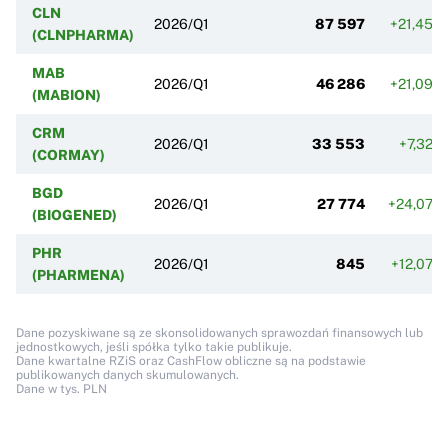
CLN
2026/Q1
87 597
+21,45%
(CLNPHARMA)
MAB
2026/Q1
46 286
+21,09%
(MABION)
CRM
2026/Q1
33 553
+7,32%
(CORMAY)
BGD
2026/Q1
27 774
+24,07%
(BIOGENED)
PHR
2026/Q1
845
+12,07%
(PHARMENA)
Dane pozyskiwane są ze skonsolidowanych sprawozdań finansowych lub
jednostkowych, jeśli spółka tylko takie publikuje.
Dane kwartalne RZiS oraz CashFlow obliczne są na podstawie
publikowanych danych skumulowanych.
Dane w tys. PLN