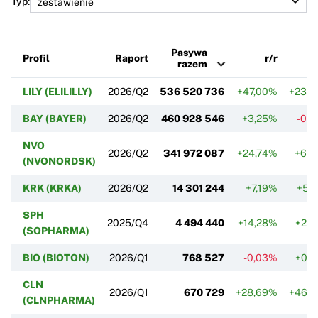
Typ:
Pasywa
Profil
Raport
r/r
razem
LILY (ELILILLY)
2026/Q2
536 520 736
+47,00%
+23,
BAY (BAYER)
2026/Q2
460 928 546
+3,25%
-0,
NVO
2026/Q2
341 972 087
+24,74%
+6,
(NVONORDSK)
KRK (KRKA)
2026/Q2
14 301 244
+7,19%
+5,
SPH
2025/Q4
4 494 440
+14,28%
+2,
(SOPHARMA)
BIO (BIOTON)
2026/Q1
768 527
-0,03%
+0,
CLN
2026/Q1
670 729
+28,69%
+46,
(CLNPHARMA)