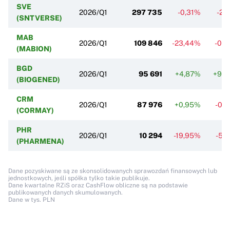
SVE
2026/Q1
297 735
-0,31%
-2,
(SNTVERSE)
MAB
2026/Q1
109 846
-23,44%
-0,
(MABION)
BGD
2026/Q1
95 691
+4,87%
+9,
(BIOGENED)
CRM
2026/Q1
87 976
+0,95%
-0,
(CORMAY)
PHR
2026/Q1
10 294
-19,95%
-5,
(PHARMENA)
Dane pozyskiwane są ze skonsolidowanych sprawozdań finansowych lub
jednostkowych, jeśli spółka tylko takie publikuje.
Dane kwartalne RZiS oraz CashFlow obliczne są na podstawie
publikowanych danych skumulowanych.
Dane w tys. PLN