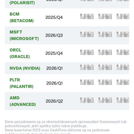
(POLARISIT)
BCM
2025/Q4
(BETACOM)
MSFT
2026/Q3
(MICROSOFT)
ORCL
2025/Q4
(ORACLE)
NVDA (NVIDIA)
2026/Q1
PLTR
2026/Q1
(PALANTIR)
AMD
2026/Q2
(ADVANCED)
Dane pozyskiwane są ze skonsolidowanych sprawozdań finansowych lub
jednostkowych, jeśli spółka tylko takie publikuje.
Dane kwartalne RZiS oraz CashFlow obliczne są na podstawie