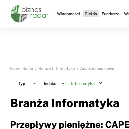
Wiadomości
Giełda
Fundusze
Wa
BiznesRadar
Branża Informatyka
Analiza finansowa
Typ
Indeks
Informatyka
Branża Informatyka
Przepływy pieniężne: CAPE