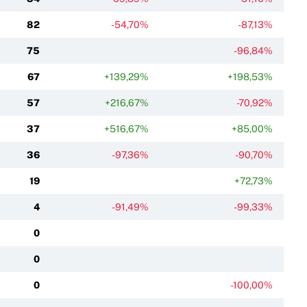
82
-54,70%
-87,13%
75
-96,84%
67
+139,29%
+198,53%
57
+216,67%
-70,92%
37
+516,67%
+85,00%
36
-97,36%
-90,70%
19
+72,73%
4
-91,49%
-99,33%
0
0
0
-100,00%