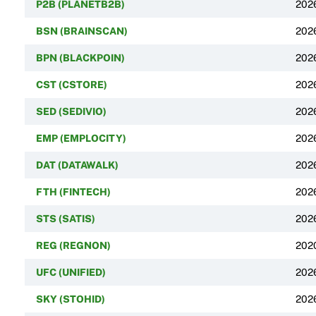
P2B (PLANETB2B)
202
BSN (BRAINSCAN)
202
BPN (BLACKPOIN)
202
CST (CSTORE)
202
SED (SEDIVIO)
202
EMP (EMPLOCITY)
202
DAT (DATAWALK)
202
FTH (FINTECH)
202
STS (SATIS)
202
REG (REGNON)
202
UFC (UNIFIED)
202
SKY (STOHID)
202