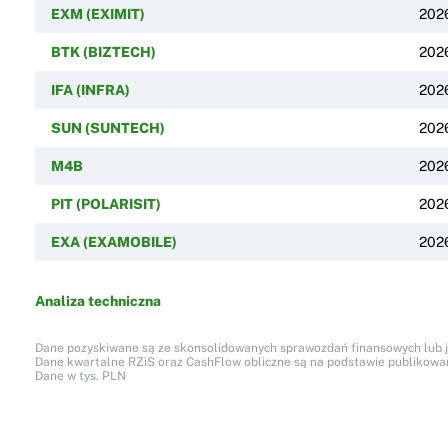
EXM (EXIMIT)
202
BTK (BIZTECH)
202
IFA (INFRA)
202
SUN (SUNTECH)
202
M4B
202
PIT (POLARISIT)
202
EXA (EXAMOBILE)
202
Analiza techniczna
Dane pozyskiwane są ze skonsolidowanych sprawozdań finansowych lub jed
Dane kwartalne RZiS oraz CashFlow obliczne są na podstawie publikow
Dane w tys. PLN