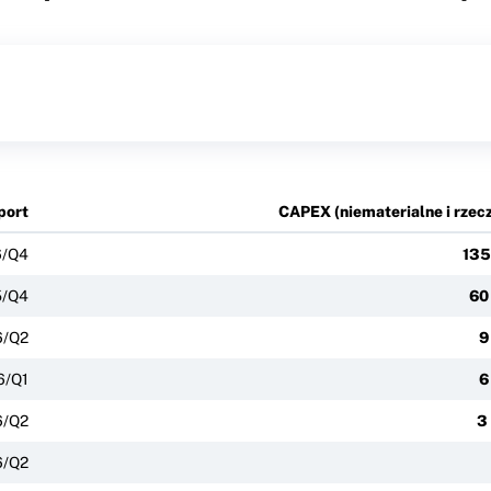
port
CAPEX (niematerialne i rzec
6/Q4
135
5/Q4
60
6/Q2
9
6/Q1
6
6/Q2
3
6/Q2