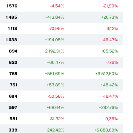
1 576
-4,54%
-21,90%
1 485
+413,84%
+20,73%
1 118
-70,95%
-3,12%
1 038
+194,05%
-46,47%
894
+2 192,31%
+105,52%
820
+60,47%
-7,76%
769
+551,69%
+9 512,50%
751
+53,89%
+48,42%
684
-50,58%
-18,47%
597
+68,64%
+292,76%
581
-31,32%
-9,36%
339
+242,42%
+6 880,00%