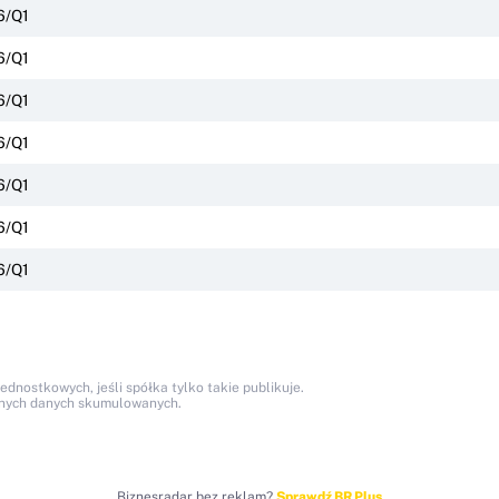
6/Q1
6/Q1
6/Q1
6/Q1
6/Q1
6/Q1
6/Q1
nostkowych, jeśli spółka tylko takie publikuje.
anych danych skumulowanych.
Biznesradar bez reklam?
Sprawdź BR Plus