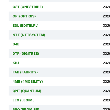
O2T (ONE2TRIBE)
202
OPI (OPTIGIS)
202
EDL (EDITELPL)
202
NTT (NTTSYSTEM)
202
S4E
202
DTR (DIGITREE)
202
KBJ
202
FAB (FABRITY)
202
4MB (4MOBILITY)
202
QNT (QUANTUM)
202
LEG (LEGIMI)
202
PRO (PROMISE)
202