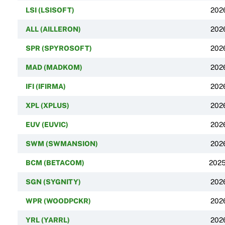
LSI (LSISOFT)
202
ALL (AILLERON)
202
SPR (SPYROSOFT)
202
MAD (MADKOM)
202
IFI (IFIRMA)
202
XPL (XPLUS)
202
EUV (EUVIC)
202
SWM (SWMANSION)
202
BCM (BETACOM)
202
SGN (SYGNITY)
202
WPR (WOODPCKR)
202
YRL (YARRL)
202