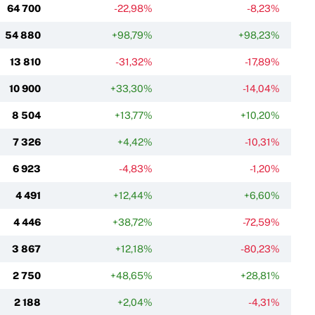
64 700
-22,98%
-8,23%
54 880
+98,79%
+98,23%
13 810
-31,32%
-17,89%
10 900
+33,30%
-14,04%
8 504
+13,77%
+10,20%
7 326
+4,42%
-10,31%
6 923
-4,83%
-1,20%
4 491
+12,44%
+6,60%
4 446
+38,72%
-72,59%
3 867
+12,18%
-80,23%
2 750
+48,65%
+28,81%
2 188
+2,04%
-4,31%