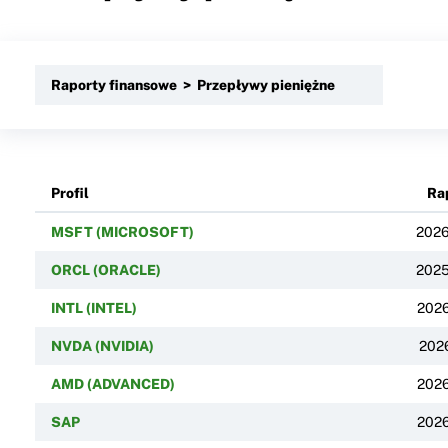
Raporty finansowe > Przepływy pieniężne
Profil
Ra
MSFT (MICROSOFT)
202
ORCL (ORACLE)
202
INTL (INTEL)
202
NVDA (NVIDIA)
202
AMD (ADVANCED)
202
SAP
202