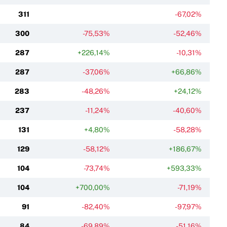
311
-67,02%
300
-75,53%
-52,46%
287
+226,14%
-10,31%
287
-37,06%
+66,86%
283
-48,26%
+24,12%
237
-11,24%
-40,60%
131
+4,80%
-58,28%
129
-58,12%
+186,67%
104
-73,74%
+593,33%
104
+700,00%
-71,19%
91
-82,40%
-97,97%
84
-69,89%
-51,16%