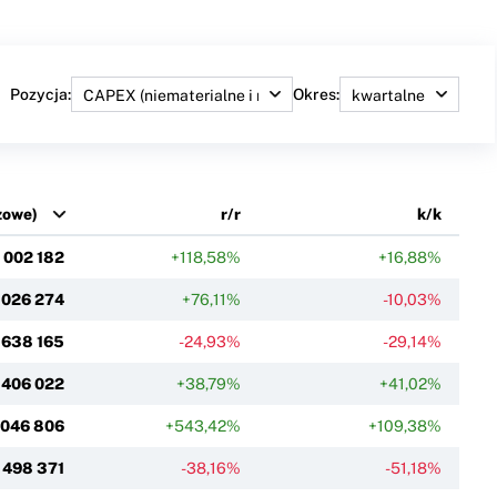
Pozycja:
Okres:
zowe)
r/r
k/k
 002 182
+118,58%
+16,88%
 026 274
+76,11%
-10,03%
 638 165
-24,93%
-29,14%
 406 022
+38,79%
+41,02%
 046 806
+543,42%
+109,38%
498 371
-38,16%
-51,18%