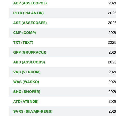
ACP (ASSECOPOL)
202
PLTR (PALANTIR)
202
ASE (ASSECOSEE)
202
CMP (COMP)
202
TXT (TEXT)
202
GPP (GRUPRACUJ)
202
ABS (ASSECOBS)
202
VRC (VERCOM)
202
WAS (WASKO)
202
SHO (SHOPER)
202
ATD (ATENDE)
202
SVRS (SILVAIR-REGS)
202