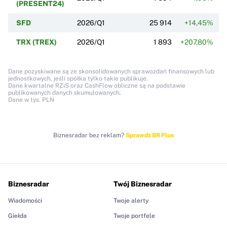
(PRESENT24)
SFD
2026/Q1
25 914
+14,45%
TRX (TREX)
2026/Q1
1 893
+207,80%
Dane pozyskiwane są ze skonsolidowanych sprawozdań finansowych lub
jednostkowych, jeśli spółka tylko takie publikuje.
Dane kwartalne RZiS oraz CashFlow obliczne są na podstawie
publikowanych danych skumulowanych.
Dane w tys. PLN
Biznesradar bez reklam?
Sprawdź BR Plus
Biznesradar
Twój Biznesradar
Wiadomości
Twoje alerty
Giełda
Twoje portfele