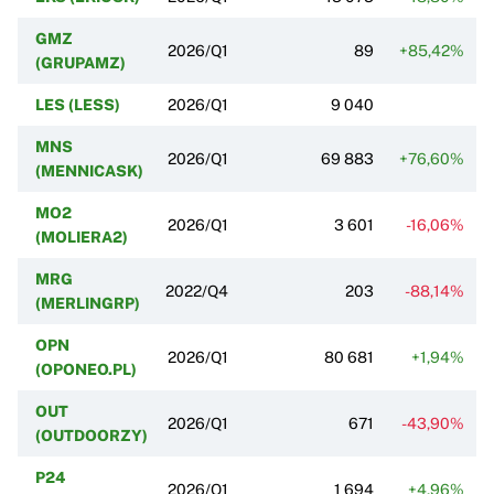
GMZ
2026/Q1
89
+85,42%
(GRUPAMZ)
LES (LESS)
2026/Q1
9 040
MNS
2026/Q1
69 883
+76,60%
(MENNICASK)
MO2
2026/Q1
3 601
-16,06%
(MOLIERA2)
MRG
2022/Q4
203
-88,14%
(MERLINGRP)
OPN
2026/Q1
80 681
+1,94%
(OPONEO.PL)
OUT
2026/Q1
671
-43,90%
(OUTDOORZY)
P24
2026/Q1
1 694
+4,96%