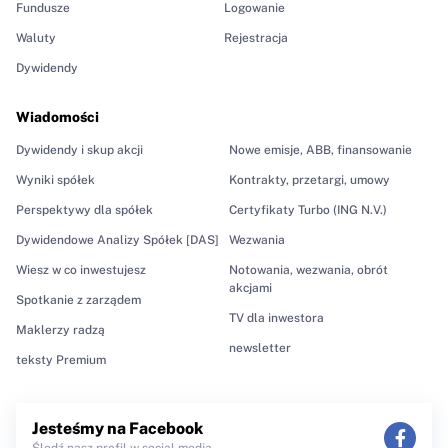
Fundusze
Logowanie
Waluty
Rejestracja
Dywidendy
Wiadomości
Dywidendy i skup akcji
Nowe emisje, ABB, finansowanie
Wyniki spółek
Kontrakty, przetargi, umowy
Perspektywy dla spółek
Certyfikaty Turbo (ING N.V.)
Dywidendowe Analizy Spółek [DAS]
Wezwania
Wiesz w co inwestujesz
Notowania, wezwania, obrót
akcjami
Spotkanie z zarządem
TV dla inwestora
Maklerzy radzą
newsletter
teksty Premium
Jesteśmy na Facebook
Śledź nasz profil w social media