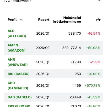
Typ:
Należności
Profil
Raport
r/r
krótkoterminowe
ALE
2026/Q1
598 170
-46,54%
(ALLEGRO)
AMZN
2026/Q2
332 177 314
+59,98%
(AMAZON)
ANR
2026/Q1
91 790
-2,29%
(ANSWEAR)
BIG (BASEIG)
2026/Q1
253
+31,09%
CBD
2026/Q1
1 469
+570,78%
+
(CANNABIS)
DAD (DADELO)
2026/Q1
26 449
+45,59%
EKS (EKIOSK)
2026/Q1
13 073
+18,80%