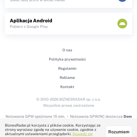
Aplikacja Android
Pobierz z Google Play
O nas
Polityka prywatności
Regulamin
Reklama
Kontakt
© 2010-2026 BIZNESRADAR sp. z o.o.
Wszystkie prawa zastrzeżone
Notowania GPW
opóźnione 15 min.
Notowania GPW/NC dostarcza
Dom
Maklerski BDM S.A.
BiznesRadar.pl korzysta z plików cookie. Korzystając ze
strony wyrażasz zgodę na używanie cookie, zgodnie z
Rozumiem
Technologię dostarcza:
aktualnymi ustawieniami przeglądarki.
Dowiedz się