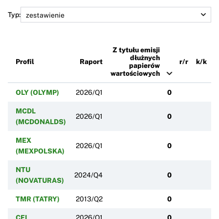
Typ:
Z tytułu emisji
dłużnych
Profil
Raport
r/r
k/k
papierów
wartościowych
OLY (OLYMP)
2026/Q1
0
MCDL
2026/Q1
0
(MCDONALDS)
MEX
2026/Q1
0
(MEXPOLSKA)
NTU
2024/Q4
0
(NOVATURAS)
TMR (TATRY)
2013/Q2
0
CFI
2026/Q1
0