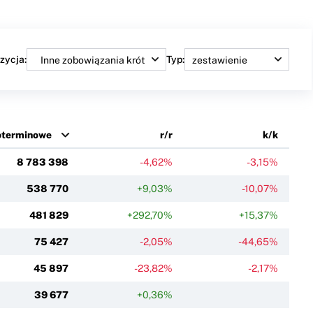
zycja:
Typ:
koterminowe
r/r
k/k
8 783 398
-4,62%
-3,15%
538 770
+9,03%
-10,07%
481 829
+292,70%
+15,37%
75 427
-2,05%
-44,65%
45 897
-23,82%
-2,17%
39 677
+0,36%