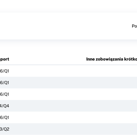
Po
port
Inne zobowiązania krót
6/Q1
6/Q1
6/Q1
4/Q4
6/Q1
3/Q2