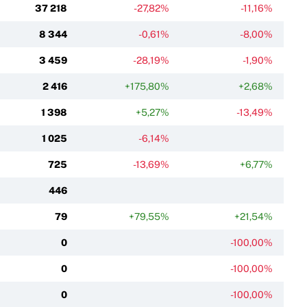
37 218
-27,82%
-11,16%
8 344
-0,61%
-8,00%
3 459
-28,19%
-1,90%
2 416
+175,80%
+2,68%
1 398
+5,27%
-13,49%
1 025
-6,14%
725
-13,69%
+6,77%
446
79
+79,55%
+21,54%
0
-100,00%
0
-100,00%
0
-100,00%