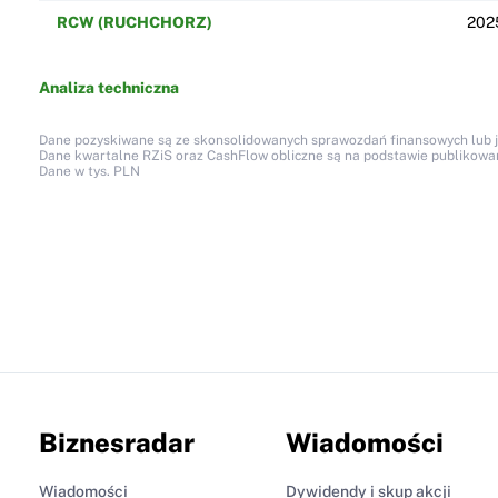
RCW (RUCHCHORZ)
202
Analiza techniczna
Dane pozyskiwane są ze skonsolidowanych sprawozdań finansowych lub jed
Dane kwartalne RZiS oraz CashFlow obliczne są na podstawie publikow
Dane w tys. PLN
Biznesradar
Wiadomości
Wiadomości
Dywidendy i skup akcji