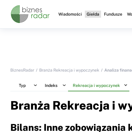
Wiadomości
Giełda
Fundusze
Wa
BiznesRadar
Branża Rekreacja i wypoczynek
Analiza finan
Typ
Indeks
Rekreacja i wypoczynek
Branża Rekreacja i 
Bilans: Inne zobowiązania