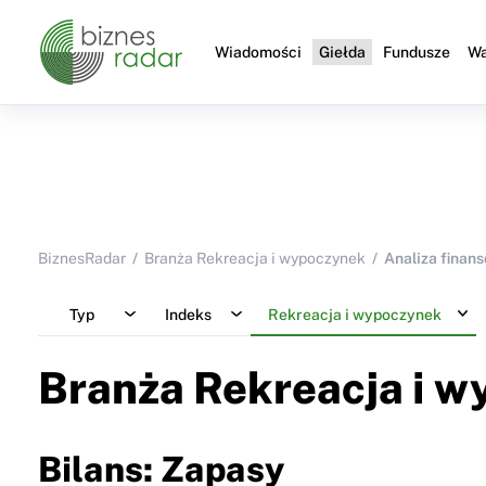
Wiadomości
Giełda
Fundusze
Wa
BiznesRadar
Branża Rekreacja i wypoczynek
Analiza finan
Typ
Indeks
Rekreacja i wypoczynek
Branża Rekreacja i 
Bilans: Zapasy