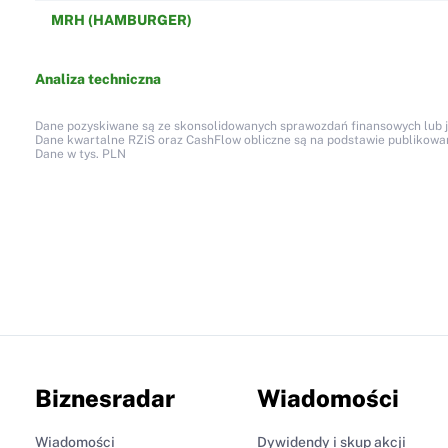
MRH (HAMBURGER)
Analiza techniczna
Dane pozyskiwane są ze skonsolidowanych sprawozdań finansowych lub jed
Dane kwartalne RZiS oraz CashFlow obliczne są na podstawie publikow
Dane w tys. PLN
Biznesradar
Wiadomości
Wiadomości
Dywidendy i skup akcji