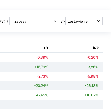
zycja:
Typ:
r/r
k/k
-0,39%
-0,20%
+15,79%
+3,86%
-2,73%
-5,98%
+20,24%
+26,18%
+47,45%
+10,07%