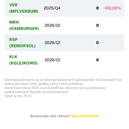
VER
2025/Q4
0
-100,00%
(MPLVERBUM)
MRH
2026/Q1
0
(HAMBURGER)
RSP
2026/Q1
0
(REMORSOL)
KLK
2026/Q1
0
(KOLEJKOWO)
Dane pozyskiwane są ze skonsolidowanych sprawozdań finansowych lub
jednostkowych, jeśli spółka tylko takie publikuje.
Dane kwartalne RZiS oraz CashFlow obliczne są na podstawie
publikowanych danych skumulowanych.
Dane w tys. PLN
Biznesradar bez reklam?
Sprawdź BR Plus