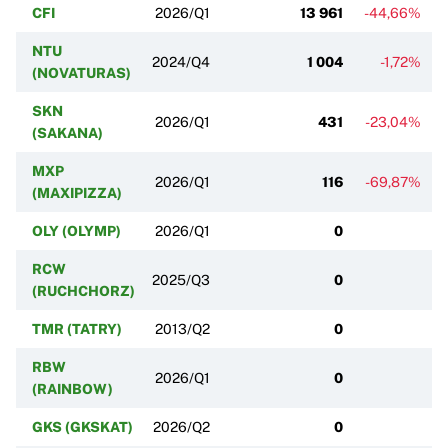
CFI
2026/Q1
13 961
-44,66%
NTU
2024/Q4
1 004
-1,72%
(NOVATURAS)
SKN
2026/Q1
431
-23,04%
+
(SAKANA)
MXP
2026/Q1
116
-69,87%
(MAXIPIZZA)
OLY (OLYMP)
2026/Q1
0
RCW
2025/Q3
0
(RUCHCHORZ)
TMR (TATRY)
2013/Q2
0
RBW
2026/Q1
0
(RAINBOW)
GKS (GKSKAT)
2026/Q2
0