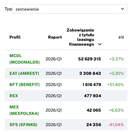
Typ:
Zobowiązania
z tytułu
Profil
Raport
r/r
leasingu
finansowego
MCDL
2026/Q1
52 629 315
+3,37%
(MCDONALDS)
EAT (AMREST)
2026/Q1
3 308 843
+0,20%
BFT (BENEFIT)
2026/Q1
1 616 479
+51,40%
REX
2026/Q1
477 934
MEX
2026/Q1
42 065
+6,63%
(MEXPOLSKA)
SFS (SFINKS)
2026/Q1
24 356
-41,04%