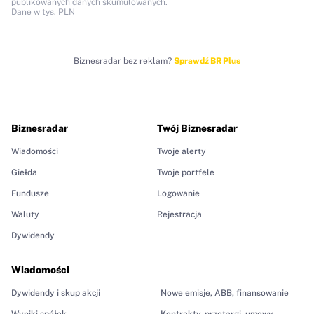
publikowanych danych skumulowanych.
Dane w tys. PLN
Biznesradar bez reklam?
Sprawdź BR Plus
Biznesradar
Twój Biznesradar
Wiadomości
Twoje alerty
Giełda
Twoje portfele
Fundusze
Logowanie
Waluty
Rejestracja
Dywidendy
Wiadomości
Dywidendy i skup akcji
Nowe emisje, ABB, finansowanie
Wyniki spółek
Kontrakty, przetargi, umowy