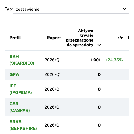
Typ:
Aktywa
trwałe
Profil
Raport
r/r
k/
przeznaczone
do sprzedaży
SKH
2026/Q1
1 001
+24,35%
(SKARBIEC)
GPW
2026/Q1
0
IPE
2026/Q1
0
(IPOPEMA)
CSR
2026/Q1
0
(CASPAR)
BRKB
2026/Q1
0
(BERKSHIRE)