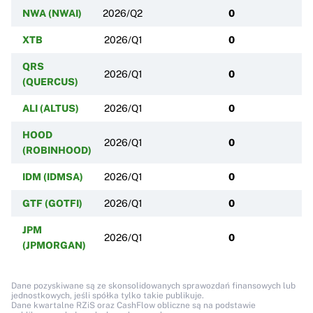
NWA (NWAI)
2026/Q2
0
XTB
2026/Q1
0
QRS
2026/Q1
0
(QUERCUS)
ALI (ALTUS)
2026/Q1
0
HOOD
2026/Q1
0
(ROBINHOOD)
IDM (IDMSA)
2026/Q1
0
GTF (GOTFI)
2026/Q1
0
JPM
2026/Q1
0
(JPMORGAN)
Dane pozyskiwane są ze skonsolidowanych sprawozdań finansowych lub
jednostkowych, jeśli spółka tylko takie publikuje.
Dane kwartalne RZiS oraz CashFlow obliczne są na podstawie