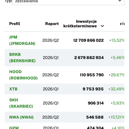
Typ:
Inwestycje
Profil
Raport
r/r
krótkoterminowe
JPM
2026/Q2
12 709 866 022
+15,52%
(JPMORGAN)
BRKB
2026/Q1
2 679 882 934
+5,46%
(BERKSHIRE)
HOOD
2026/Q2
110 955 790
+29,67%
(ROBINHOOD)
XTB
2026/Q1
9 753 935
+32,49%
SKH
2026/Q1
906 314
+5,93%
(SKARBIEC)
NWA (NWAI)
2026/Q2
546 588
+157,21%
GPW
2026/Q1
474 304
+4,16%