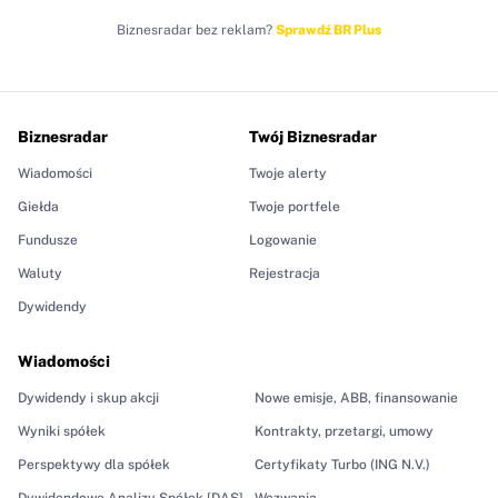
Biznesradar bez reklam?
Sprawdź BR Plus
Biznesradar
Twój Biznesradar
Wiadomości
Twoje alerty
Giełda
Twoje portfele
Fundusze
Logowanie
Waluty
Rejestracja
Dywidendy
Wiadomości
Dywidendy i skup akcji
Nowe emisje, ABB, finansowanie
Wyniki spółek
Kontrakty, przetargi, umowy
Perspektywy dla spółek
Certyfikaty Turbo (ING N.V.)
Dywidendowe Analizy Spółek [DAS]
Wezwania