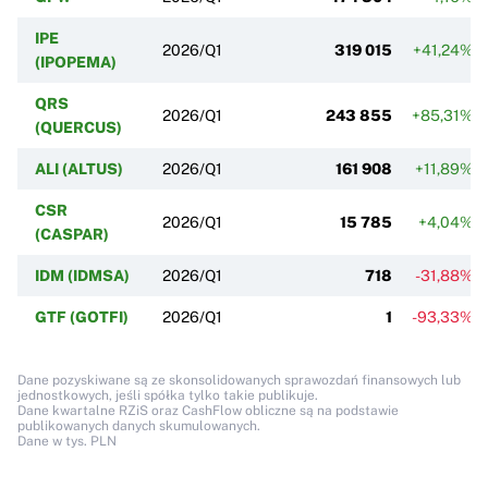
IPE
2026/Q1
319 015
+41,24%
(IPOPEMA)
QRS
2026/Q1
243 855
+85,31%
(QUERCUS)
ALI (ALTUS)
2026/Q1
161 908
+11,89%
CSR
2026/Q1
15 785
+4,04%
(CASPAR)
IDM (IDMSA)
2026/Q1
718
-31,88%
GTF (GOTFI)
2026/Q1
1
-93,33%
Dane pozyskiwane są ze skonsolidowanych sprawozdań finansowych lub
jednostkowych, jeśli spółka tylko takie publikuje.
Dane kwartalne RZiS oraz CashFlow obliczne są na podstawie
publikowanych danych skumulowanych.
Dane w tys. PLN