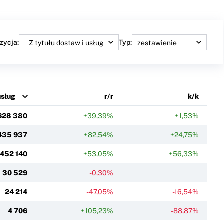
zycja:
Typ:
usług
r/r
k/k
628 380
+39,39%
+1,53%
435 937
+82,54%
+24,75%
452 140
+53,05%
+56,33%
30 529
-0,30%
24 214
-47,05%
-16,54%
4 706
+105,23%
-88,87%