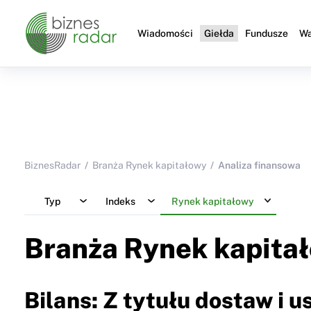
Wiadomości
Giełda
Fundusze
Wa
BiznesRadar
Branża Rynek kapitałowy
Analiza finansowa
Typ
Indeks
Rynek kapitałowy
Branża Rynek kapita
Bilans: Z tytułu dostaw i u