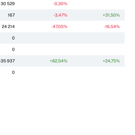
30 529
-0,30%
167
-3,47%
+31,50%
24 214
-47,05%
-16,54%
0
0
435 937
+82,54%
+24,75%
0