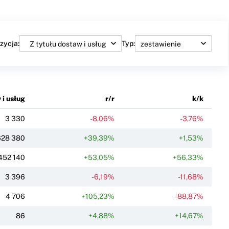
zycja:
Typ:
 i usług
r/r
k/k
3 330
-8,06%
-3,76%
628 380
+39,39%
+1,53%
452 140
+53,05%
+56,33%
3 396
-6,19%
-11,68%
4 706
+105,23%
-88,87%
86
+4,88%
+14,67%