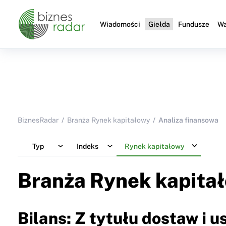
Wiadomości
Giełda
Fundusze
Wa
BiznesRadar
Branża Rynek kapitałowy
Analiza finansowa
Typ
Indeks
Rynek kapitałowy
Branża Rynek kapita
Bilans: Z tytułu dostaw i u