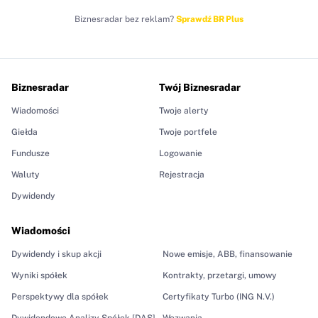
Biznesradar bez reklam?
Sprawdź BR Plus
Biznesradar
Twój Biznesradar
Wiadomości
Twoje alerty
Giełda
Twoje portfele
Fundusze
Logowanie
Waluty
Rejestracja
Dywidendy
Wiadomości
Dywidendy i skup akcji
Nowe emisje, ABB, finansowanie
Wyniki spółek
Kontrakty, przetargi, umowy
Perspektywy dla spółek
Certyfikaty Turbo (ING N.V.)
Dywidendowe Analizy Spółek [DAS]
Wezwania