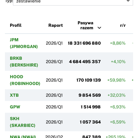
Typ:
Pasywa
Profil
Raport
r/r
razem
JPM
2026/Q1
18 331 696 880
+8,86%
+1
(JPMORGAN)
BRKB
2026/Q1
4 684 495 357
+4,10%
+
(BERKSHIRE)
HOOD
2026/Q1
170 109 139
+59,98%
+2
(ROBINHOOD)
XTB
2026/Q1
9 854 569
+32,03%
+
GPW
2026/Q1
1 514 998
+6,93%
+
SKH
2026/Q1
1 057 364
+6,59%
(SKARBIEC)
NWA (NWAI)
2026/Q2
847 389
+265,19%
+7