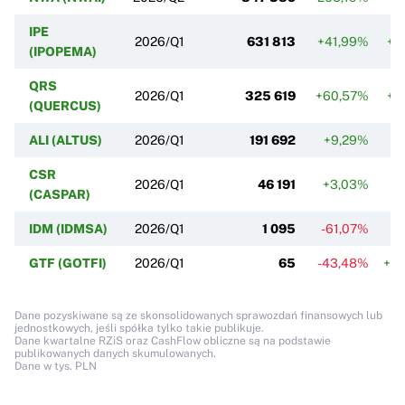
IPE
2026/Q1
631 813
+41,99%
+3
(IPOPEMA)
QRS
2026/Q1
325 619
+60,57%
+3
(QUERCUS)
ALI (ALTUS)
2026/Q1
191 692
+9,29%
+
CSR
2026/Q1
46 191
+3,03%
(CASPAR)
IDM (IDMSA)
2026/Q1
1 095
-61,07%
-5
GTF (GOTFI)
2026/Q1
65
-43,48%
+11
Dane pozyskiwane są ze skonsolidowanych sprawozdań finansowych lub
jednostkowych, jeśli spółka tylko takie publikuje.
Dane kwartalne RZiS oraz CashFlow obliczne są na podstawie
publikowanych danych skumulowanych.
Dane w tys. PLN