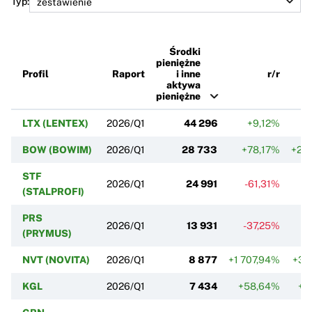
Typ:
Środki
pieniężne
Profil
Raport
i inne
r/r
aktywa
pieniężne
LTX (LENTEX)
2026/Q1
44 296
+9,12%
-
BOW (BOWIM)
2026/Q1
28 733
+78,17%
+20
STF
2026/Q1
24 991
-61,31%
-
(STALPROFI)
PRS
2026/Q1
13 931
-37,25%
-
(PRYMUS)
NVT (NOVITA)
2026/Q1
8 877
+1 707,94%
+35
KGL
2026/Q1
7 434
+58,64%
+2