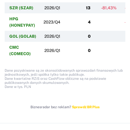
SZR (SZAR)
2026/Q1
13
-81,43%
-2
HPG
2023/Q4
4
-6
(HONEYPAY)
GOL (GOLAB)
2026/Q1
0
CMC
2026/Q1
0
(COMECO)
Dane pozyskiwane są ze skonsolidowanych sprawozdań finansowych lub
jednostkowych, jeśli spółka tylko takie publikuje.
Dane kwartalne RZiS oraz CashFlow obliczne są na podstawie
publikowanych danych skumulowanych.
Dane w tys. PLN
Biznesradar bez reklam?
Sprawdź BR Plus