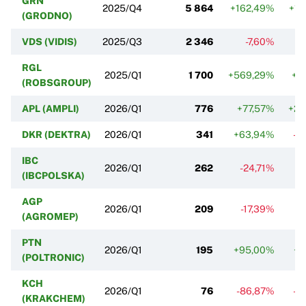
GRN
2025/Q4
5 864
+162,49%
+10
(GRODNO)
VDS (VIDIS)
2025/Q3
2 346
-7,60%
-
RGL
2025/Q1
1 700
+569,29%
+4
(ROBSGROUP)
APL (AMPLI)
2026/Q1
776
+77,57%
+23
DKR (DEKTRA)
2026/Q1
341
+63,94%
-5
IBC
2026/Q1
262
-24,71%
-7
(IBCPOLSKA)
AGP
2026/Q1
209
-17,39%
-
(AGROMEP)
PTN
2026/Q1
195
+95,00%
+1
(POLTRONIC)
KCH
2026/Q1
76
-86,87%
-8
(KRAKCHEM)