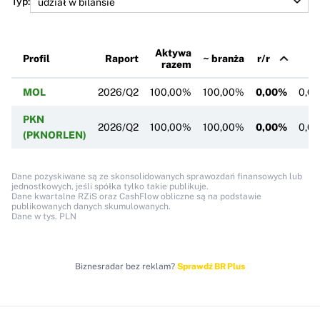
Typ:
Aktywa
Profil
Raport
~ branża
r/r
k
razem
MOL
2026/Q2
100,00%
100,00%
0,00%
0,0
PKN
2026/Q2
100,00%
100,00%
0,00%
0,0
(PKNORLEN)
Dane pozyskiwane są ze skonsolidowanych sprawozdań finansowych lub
jednostkowych, jeśli spółka tylko takie publikuje.
Dane kwartalne RZiS oraz CashFlow obliczne są na podstawie
publikowanych danych skumulowanych.
Dane w tys. PLN
Biznesradar bez reklam?
Sprawdź BR Plus